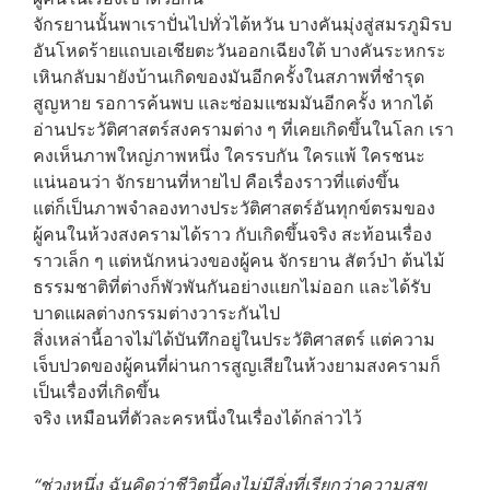
จักรยานนั้นพาเราปั่นไปทั่วไต้หวัน
บางคันมุ่งสู่สมรภูมิรบ
อันโหดร้ายแถบเอเชียตะวันออกเฉียงใต้
บางคันระหกระ
เหินกลับมายังบ้านเกิดของมันอีกครั้งในสภาพที่ชำรุด
สูญหาย
รอการค้นพบ และซ่อมแซมมันอีกครั้ง
หากได้
อ่านประวัติศาสตร์สงครามต่าง ๆ ที่เคยเกิดขึ้นในโลก
เรา
คงเห็นภาพใหญ่ภาพหนึ่ง ใครรบกัน ใครแพ้ ใครชนะ
แน่นอนว่า
จักรยานที่หายไป คือเรื่องราวที่แต่งขึ้น
แต่ก็เป็นภาพจำลองทางประวัติศาสตร์อันทุกข์ตรมของ
ผู้คนในห้วงสงครามได้ราว
กับเกิดขึ้นจริง สะท้อนเรื่อง
ราวเล็ก ๆ แต่หนักหน่วงของผู้คน จักรยาน สัตว์ป่า
ต้นไม้
ธรรมชาติที่ต่างก็พัวพันกันอย่างแยกไม่ออก
และได้รับ
บาดแผลต่างกรรมต่างวาระกันไป
สิ่งเหล่านี้อาจไม่ได้บันทึกอยู่ในประวัติศาสตร์
แต่ความ
เจ็บปวดของผู้คนที่ผ่านการสูญเสียในห้วงยามสงครามก็
เป็นเรื่องที่เกิดขึ้น
จริง เหมือนที่ตัวละครหนึ่งในเรื่องได้กล่าวไว้
“ช่วงหนึ่ง ฉันคิดว่าชีวิตนี้คงไม่มีสิ่งที่เรียกว่าความสุข