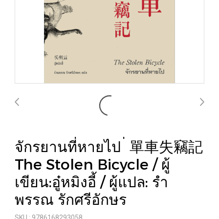
จักรยานที่หายไป ่ 單車失竊記
The Stolen Bicycle / ผู้
เขียน:อู๋หมิงอี้ / ผู้แปล: รํา
พรรณ รักศรีอักษร
SKU : 9786168293058