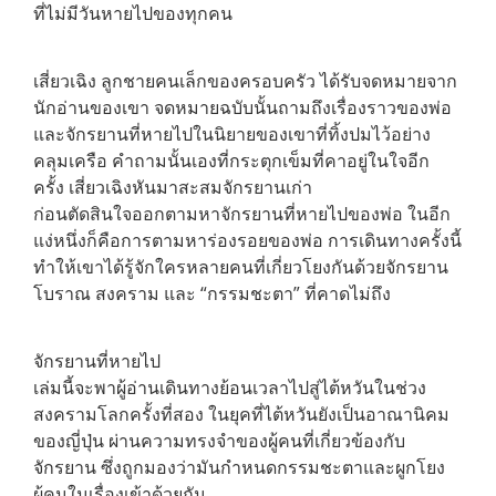
ที่ไม่มีวันหายไปของ
ทุกคน
เสี่ยวเฉิง ลูกชายคนเล็กของครอบครัว ได้รับจดหมายจาก
นักอ่านของเขา
จดหมายฉบับนั้นถามถึงเรื่องราวของพ่อ
และจักรยานที่หายไปในนิยายของเ
ขาที่ทิ้งปมไว้อย่าง
คลุมเครือ คำถามนั้นเองที่กระตุกเข็มที่คาอยู่ในใจอีก
ครั้ง
เสี่ยวเฉิงหันมาสะสมจักรยานเก่า
ก่อนตัดสินใจออกตามหาจักรยานที่หายไปของพ่อ
ในอีก
แง่หนึ่งก็คือการตามหาร่องรอยของพ่อ
การเดินทางครั้งนี้
ทำให้เขาได้รู้จักใครหลายคนที่เกี่ยวโยงกันด้วยจักรยาน
โบราณ
สงคราม และ “กรรมชะตา” ที่คาดไม่ถึง
จักรยานที่หายไป
เล่มนี้จะพาผู้อ่านเดินทางย้อนเวลาไปสู่ไต้หวันในช่วง
สงครามโลกครั้งที่สอง
ในยุคที่ไต้หวันยังเป็นอาณานิคม
ของญี่ปุ่น
ผ่านความทรงจำของผู้คนที่เกี่ยวข้องกับ
จักรยาน
ซึ่งถูกมองว่ามันกำหนดกรรมชะตาและผูกโยง
ผู้คนในเรื่องเข้าด้วยกัน