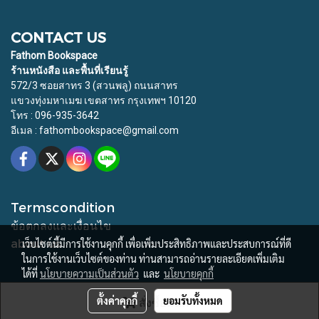
CONTACT US
Fathom Bookspace
ร้านหนังสือ และพื้นที่เรียนรู้
572/3 ซอยสาทร 3 (สวนพลู) ถนนสาทร
แขวงทุ่งมหาเมฆ เขตสาทร กรุงเทพฯ 10120
โทร : 096-935-3642
อีเมล : fathombookspace@gmail.com
Termscondition
ข้อตกลงและเงื่อนไข
about us
เว็บไซต์นี้มีการใช้งานคุกกี้ เพื่อเพิ่มประสิทธิภาพและประสบการณ์ที่ดี
ในการใช้งานเว็บไซต์ของท่าน ท่านสามารถอ่านรายละเอียดเพิ่มเติม
ได้ที่
นโยบายความเป็นส่วนตัว
และ
นโยบายคุกกี้
© Copyright 2015 All Rights Reserved. Fathom Bookspace
ตั้งค่าคุกกี้
ยอมรับทั้งหมด
สั่งซื้อสินค้า
Powered by
MakeWebEasy.com