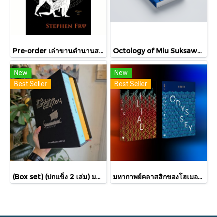
Pre-order เล่าขานตำนานสงครามกรุงทรอย Troy / Stephen Fry / อรสิริ พลเดช / สารคดี
Octology of Miu Suksawat / ภู่มณี ศิริพรไพบูลย์ / สำนักพิมพ์ตำหนัก
New
New
Best Seller
Best Seller
(Box set) (ปกแข็ง 2 เล่ม) มหากาพย์อิเลียดและโอดิสซี The Iliad & The Odyssey (ปกแข็ง 2 เล่ม) / โฮเมอร์ Homer / เวธัส, สุริยฉัตร / ทับหนังสือ
มหากาพย์คลาสสิกของโฮเมอร์ อีเลียด + โอดิสซีย์ 2 เล่ม Iliad & Odyssey / Homer / ต้นฉบับอังกฤษ: ซามูเอล บัตเลอร์/ผู้แปล ไอริสา ชั้นศิริ / ยิปซี Gypsy