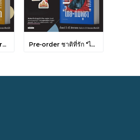
(Pre-order) A History of Cambodia ประวัติศาสตร์กัมพูชา (ฉบับปรับปรุงใหม่) / David Chandler / มติชน
Pre-order ชาติที่รัก "ไทย-กัมพูชา" กับเส้นสมมติ / พวงทอง ภวัครพันธุ์ / มติชน