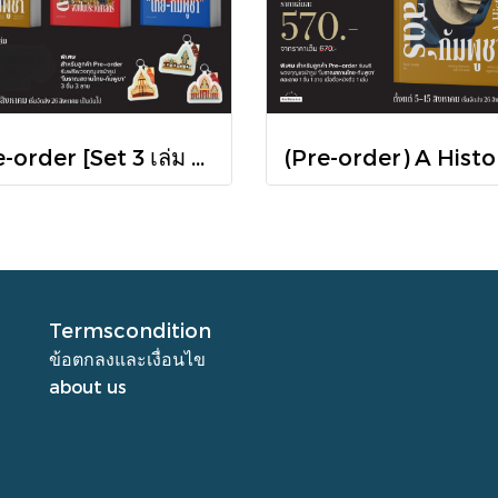
Pre-order [Set 3 เล่ม ] หนังสือชุดความสัมพันธ์ "ไทย-กัมพูชา" / มติชน
Termscondition
ข้อตกลงและเงื่อนไข
about us