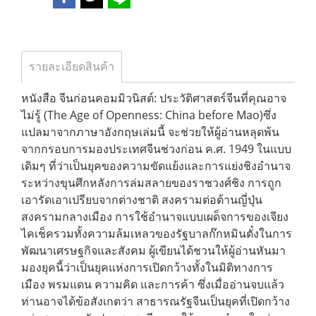
รายละเอียดสินค้า
หนังสือ จีนก่อนคอมมิวนิสต์: ประวัติศาสตร์จีนที่คุณอาจ
ไม่รู้ (The Age of Openness: China before Mao)ซึ่ง
แปลมาจากภาษาอังกฤษเล่มนี้ จะช่วยให้ผู้อ่านหลุดพ้น
จากกรอบการมองประเทศจีนช่วงก่อน ค.ศ. 1949 ในแบบ
เดิมๆ ที่ว่าเป็นยุคของความขัดแย้งและการแย่งชิงอำนาจ
ระหว่างขุนศึกหลังการล่มสลายของราชวงศ์ชิง การถูก
เอารัดเอาเปรียบจากต่างชาติ สงครามต่อต้านญี่ปุ่น
สงครามกลางเมือง การใช้อำนาจแบบเผด็จการของเจียง
ไคเช็ครวมทั้งความล้มเหลวของรัฐบาลก๊กหมินตั๋งในการ
พัฒนาเศรษฐกิจและสังคม ผู้เขียนได้ชวนให้ผู้อ่านหันมา
มองยุคนี้ว่าเป็นยุคแห่งการเปิดกว้างทั้งในมิติทางการ
เมือง พรมแดน ความคิด และการค้า ซึ่งเมื่ออ่านจบแล้ว
ท่านอาจได้ข้อสังเกตว่า สาธารณรัฐจีนเป็นยุคที่เปิดกว้าง