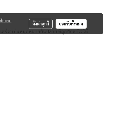
นโยบาย
ตั้งค่าคุกกี้
ยอมรับทั้งหมด
เสร็จ' เป็นหมุดหมายบั้นปลาย ที่ถูกปักลงไว้ให้
ประเทศไทยแล้ว
่เป็นเสมือน 'พงศาวดารกระซิบ' ที่คนที่อยู่ใน
ะได้เปิดหูเปิดตา
าฟังนี้จริงหรือเท็จทางประวัติศาสตร์มากน้อยแค่
ยหรือไม่จะประสบความสำเร็จหรือไม่กระแสธาร