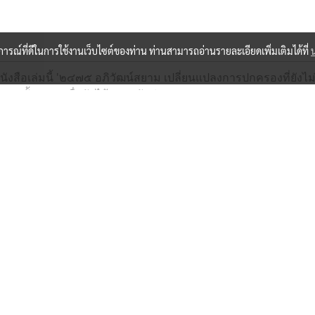
บการณ์ที่ดีในการใช้งานเว็บไซต์ของท่าน ท่านสามารถอ่านรายละเอียดเพิ่มเติมได้ที่
 หนังสือเล่มนี้ '๒๔๗๕ อภิวัฒน์สยาม เปลี่ยนแปลงการปกครองที่ยังไม่
นชั้นบน ๆ เพื่อจักได้ตระหนักว่า
ละอะไรที่เคยเห็น ๆ กันมาชั่วชีวิต ก็อาจจะไม่ได้เห็นอีกต่อไป'
และกันเพราะอย่างไรเสีย 'ความเปลี่ยนแปลง'ได้เดินทางมาถึงสยาม
อ่าน และเป็น 'มุขปาฐะ'นี่ไม่ใช่หนังสือวิชาการ หรือวิทยานิพนธ์นี
ั๊ง' กันและกันแต่ถูกนำเอามาเปิดเผยในวงกว้างที่สาธารณชนทั่วไปจ
 ที่จะต้องค้นคว้าหาหลักฐานมาพิสูจน์ว่าเรื่องที่สุลักษณ์เล่าให้เร
อ 'ปัญญาชนสาธารณะ' ของสุลักษณ์จะเป็นที่ตระหนักของสังคมไท