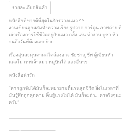
รายละเอียดสินค้า
หนังสือที่ขายดีที่สุดในจักรวาลแมว ^^
งานเขียนลูกผสมทั่งความเรียง รูปวาด การ์ตูน ภาพถ่าย ที่
เล่าเรื่องการใช้ชีวิตอยู่กับแมว กลิ้ง เล่น ทำงาน บูชา หิว
จนถึงวันที่ต้องแยกย้าย
เรื่องอุ่นละมุนตามสไตล์องอาจ ชัยชาญชีพ ผู้เขียนหัว
แตงโม เทพเจ้าแมว หมูบินได้ และอื่นๆๆ
หนังสือน่ารัก
“หากถูกจับได้มันก็จะพยายามดิ้นรนสุดชีวิต ยิ่งในเวลาที่
มันรู้สึกถูกคุกคาม ดิ้นสู้แรงไม่ได้ มันก็จะด่า... ด่าจริงๆนะ
ครับ”