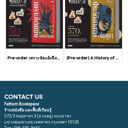
Pre-order เพราะขัดแย้งจึงเป็นประวัติศาสตร์ "ไทย-กัมพูชา" กับความสัมพันธ์หวานปนขม / มติชน
(Pre-order) A History of Cambodia ประวัติศาสตร์กัมพูชา (ฉบับปรับปรุงใหม่) / David Chandler / มติชน
CONTACT US
Fathom Bookspace
ร้านหนังสือ และพื้นที่เรียนรู้
572/3 ซอยสาทร 3 (สวนพลู) ถนนสาทร
แขวงทุ่งมหาเมฆ เขตสาทร กรุงเทพฯ 10120
โทร : 096-935-3642