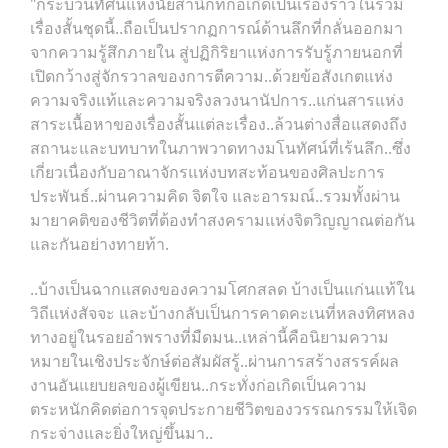
"กระบวนทัศน์แห่งนัยสำนึกที่ก่อเกิดเป็นเรื่องราวในรวม
เรื่องสั้นชุดนี้..ถือเป็นปรากฏการณ์ด้านลึกที่กลั่นออกมา
จากความรู้สึกภายใน สู่ปฏิกิริยาแห่งการรับรู้ภายนอกที่
เปิดกว้างสู่จักรวาลของการตีความ..ด้วยข้อสังเกตแห่ง
ความจริงแท้และความจริงลวงนานัปการ..แก่นสารแห่ง
สาระเนื้อหาของเรื่องสั้นแต่ละเรื่อง..ล้วนต่างสื่อแสดงถึง
สถานะและบทบาทในภาพวาดทางมโนทัศน์ที่เร้นลึก..ซึ่ง
เกี่ยวเนื่องกับอาณาจักรแห่งบทสะท้อนของศิลปะการ
ประพันธ์..ผ่านความคิด จิตใจ และอารมณ์..รวมทั้งผ่าน
มายาคติของชีวิตที่ต้องทำสงครามแห่งจิตวิญญาณต่อกัน
และกันอย่างทายท้า.
..บ้างเป็นฉากแสดงของความโศกสลด บ้างเป็นแก่นแท้ใน
วิถีแห่งสัจจะ และบ้างกลับเป็นการคาดคะเนที่หลงทิศหลง
ทางอยู่ในรอยอำพรางที่มืดมน..เหล่านี้คือนิยามความ
หมายในเชิงประจักษ์ต่อสัมผัสรู้..ผ่านการสร้างสรรค์ผล
งานอันแยบยลของผู้เขียน..กระทั่งก่อเกิดเป็นความ
ตระหนักคิดต่อการจุดประกายชีวิตของวรรณกรรมให้เจิด
กระจ่างและยิ่งใหญ่ขึ้นมา..