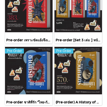
Pre-order เพราะขัดแย้งจึงเป็นประวัติศาสตร์ "ไทย-กัมพูชา" กับความสัมพันธ์หวานปนขม / มติชน
Pre-order [Set 3 เล่ม ] หนังสือชุดความสัมพันธ์ "ไทย-กัมพูชา" / มติชน
Pre-Order
Pre-Order
Pre-order ชาติที่รัก "ไทย-กัมพูชา" กับเส้นสมมติ / พวงทอง ภวัครพันธุ์ / มติชน
(Pre-order) A History of Cambodia ประวัติศาสตร์กัมพูชา (ฉบับปรับปรุงใหม่) / David Chandler / มติชน