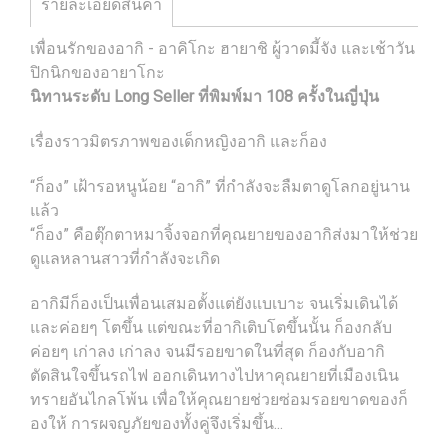
รายละเอียดสินค้า
เพื่อนรักของอากิ - อาคิโกะ ฮายาชิ ผู้วาดมี้จัง และเช้าวัน
ปิกนิกของอายาโกะ
นิทานระดับ Long Seller ที่พิมพ์มา 108 ครั้งในญี่ปุ่น
เรื่องราวมิตรภาพของเด็กหญิงอากิ และก็อง
“ก็อง” เฝ้ารอหนูน้อย “อากิ” ที่กำลังจะลืมตาดูโลกอยู่นาน
แล้ว
“ก็อง” คือตุ๊กตาหมาจิ้งจอกที่คุณยายของอากิส่งมาให้ช่วย
ดูแลหลานสาวที่กำลังจะเกิด
อากิมีก็องเป็นเพื่อนเสมอตั้งแต่ยังแบเบาะ จนเริ่มเดินได้
และค่อยๆ โตขึ้น แต่ขณะที่อากิเติบโตขึ้นนั้น ก็องกลับ
ค่อยๆ เก่าลง เก่าลง จนมีรอยขาดในที่สุด ก็องกับอากิ
ตัดสินใจขึ้นรถไฟ ออกเดินทางไปหาคุณยายที่เมืองเนิน
ทรายอันไกลโพ้น เพื่อให้คุณยายช่วยซ่อมรอยขาดของก็
องให้ การผจญภัยของทั้งคู่จึงเริ่มขึ้น...