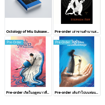
Octology of Miu Suksawat / ภู่มณี ศิริพรไพบูลย์ / สำนักพิมพ์ตำหนัก
Pre-order เล่าขานตำนานสงครามกรุงทรอย Troy / Stephen Fry / อรสิริ พลเดช / สารคดี
Pre-Order
Pre-Order
Pre-order เกิดในฤดูหนาวที่แดดส่องถึง / นทธี ศศิวิมล / Pandora Press
Pre-order เต้นรำไปบนท่อนแขนอ่อนนุ่ม / นทธี ศศิวิมล / Pandora Press