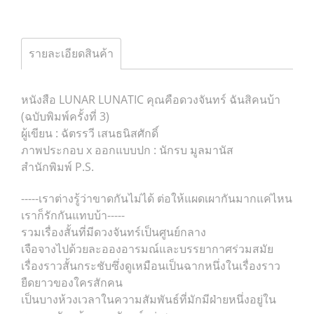
รายละเอียดสินค้า
หนังสือ LUNAR LUNATIC คุณคือดวงจันทร์ ฉันสิคนบ้า
(ฉบับพิมพ์ครั้งที่ 3)
ผู้เขียน : ฉัตรรวี เสนธนิสศักดิ์
ภาพประกอบ x ออกแบบปก : นักรบ มูลมานัส
สำนักพิมพ์ P.S.
-----เราต่างรู้ว่าขาดกันไม่ได้ ต่อให้แผดเผากันมากแค่ไหน
เราก็รักกันแทบบ้า-----
รวมเรื่องสั้นที่มีดวงจันทร์เป็นศูนย์กลาง
เจือจางไปด้วยละอองอารมณ์และบรรยากาศร่วมสมัย
เรื่องราวสั้นกระชับซึ่งดูเหมือนเป็นฉากหนึ่งในเรื่องราว
ยืดยาวของใครสักคน
เป็นบางห้วงเวลาในความสัมพันธ์ที่มักมีฝ่ายหนึ่งอยู่ใน