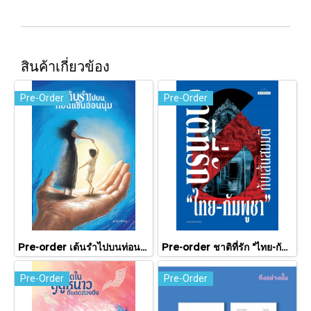
สินค้าเกี่ยวข้อง
Pre-Order
Pre-Order
Pre-order เต้นรำไปบนท่อนแขนอ่อนนุ่ม / นทธี ศศิวิมล / Pandora Press
Pre-order ชาติที่รัก "ไทย-กัมพูชา" กับเส้นสมมติ / พวงทอง ภวัครพันธุ์ / มติชน
Pre-Order
Pre-Order