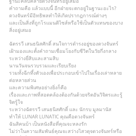
ฐานะคลับคล้ายดวงจันทร์อยู่เสมอ
คำถามคือ แล้วแบบนี้ อีกฝ่ายจะตกอยู่ในฐานะอะไร?
ดวงจันทร์มีอิทธิพลทำให้เกิดปรากฎการณ์ต่างๆ
และเป็นสิ่งที่ถูกโรแมนติไซส์หรือใช้เป็นตัวแทนของบาง
สิ่งอยู่เสมอ
ฉัตรรวี เสนธนิสศักดิ์ สนใจการดำรงอยู่ของดวงจันทร์
เฝ้ามองและตั้งคำถามเชื่อมโยงกับชีวิตในวัยกึ่งกลาง
ระหว่างยี่สิบและสามสิบ
นานวันจนรวบรวมและเรียบเรียง
รวมทั้งฉีกทึ้งตัวเองเพื่อประกอบเข้าไปในเรื่องเล่าหลาย
ต่อหลายส่วน
และความพิเศษอย่างยิ่งก็คือ
เรื่องและภาพที่สอดคล้องต้องกันด้วยจริตอันวิจิตรและรู้
จิตรู้ใจ
ระหว่างฉัตรรวี เสนธนิสศักดิ์ และ นักรบ มูลมานัส
ทำให้ LUNAR LUNATIC คุณคือดวงจันทร์
ฉันสิคนบ้า เป็นหนังสือที่คุณจะหลงรัก
ไม่ว่าในความสัมพันธ์คุณจะสว่างไสวดุจดวงจันทร์หรือ