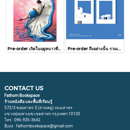
Pre-order เกิดในฤดูหนาวที่แดดส่องถึง / นทธี ศศิวิมล / Pandora Press
Pre-order ถึงอย่างนั้น รวมเรื่องสั้น / ภู่มณี ศิริพรไพบูลย์ / สำนักพิมพ์ตำหนัก
CONTACT US
Fathom Bookspace
ร้านหนังสือ และพื้นที่เรียนรู้
572/3 ซอยสาทร 3 (สวนพลู) ถนนสาทร
แขวงทุ่งมหาเมฆ เขตสาทร กรุงเทพฯ 10120
โทร : 096-935-3642
อีเมล : fathombookspace@gmail.com