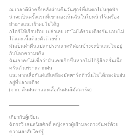
ณ เวลาตีห้าครึ่งหลังผ่านคืนวันศุกร์ที่ฝนตกไม่หยุดพัก
น่าจะเป็นครั้งแรกที่เขามองเห็นฉันในใบหน้าไร้เครื่อง
สำอางและเผ้าผมไม่ได้ถู
กไดร์ให้เรียบร้อย เปล่าเลย เราไม่ได้ร่วมเตียงกัน แทบไม่
ได้แตะเนื้อต้องตัวด้วยซ้ำ
มันเป็นค่ำคืนแปลกประหลาดที่ค่อนข้างจะบ้าและไม่อยู่
กับโลกความจริง
ฉันเองคงไม่เชื่อว่ามันเคยเกิดขึ้นหากไม่ได้รู้สึกครั่นเนื้อ
ครั่นตัวเพราะตากฝน
และหากเสื้อกันฝนสีเหลืองมัสตาร์ดตัวนั้นไม่ได้กองยับย่น
อยู่ที่ปลายเตียง
(จาก: คืนฝนตกและเสื้อกันฝนสีมัสตาร์ด)
_________________________________
เกี่ยวกับผู้เขียน
ฉัตรรวี เสนธนิสศักดิ์ หญิงสาวผู้เฝ้ามองดวงจันทร์ด้วย
ความสงสัยใคร่รู้