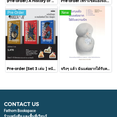
(Pre-order) A History of Cambodia ประวัติศาสตร์กัมพูชา (ฉบับปรับปรุงใหม่) / David Chandler / มติชน
Pre-order เพราะขัดแย้งจึงเป็นประวัติศาสตร์ "ไทย-กัมพูชา" กับความสัมพันธ์หวานปนขม / มติชน
Pre-Order
New
Pre-order [Set 3 เล่ม ] หนังสือชุดความสัมพันธ์ "ไทย-กัมพูชา" / มติชน
จริงๆ แล้ว ฉันแค่อยากได้รับความรัก / พัคแจยอน / นันท์นิชา / Babymonster
CONTACT US
Fathom Bookspace
ร้านหนังสือ และพื้นที่เรียนรู้