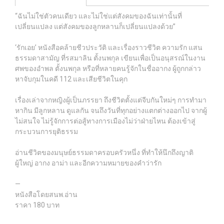
“ฉันไม่ใช่ตัวคนเดียว และไม่ใช่แต่สังคมของฉันเท่านั้นที่
เปลี่ยนแปลง แต่สังคมของลูกหลานก็เปลี่ยนแปลงด้วย”
‘รักเอย’ หนังสือคล้ายชีวประวัติ และเรื่องราวชีวิต ความรัก แสน
ธรรมดาสามัญ ที่รสมาลิน ตั้งนพกุล เขียนเพื่อเป็นอนุสรณ์ในงาน
ศพของอำพล ตั้งนพกุล หรือที่หลายคนรู้จักในชื่ออากง ผู้ถูกกล่าว
หาจับกุมในคดี 112 และเสียชีวิตในคุก
เรื่องเล่าจากหญิงผู้เป็นภรรยา ถึงชีวิตตั้งแต่จีบกันใหม่ๆ การทำมา
หากิน มีลูกหลาน ดูแลกัน จนถึงวันที่ทุกอย่างแตกต่างออกไป จากผู้
ไม่สนใจ ไม่รู้จักการต่อสู้ทางการเมืองไม่ว่าฝ่ายไหน ต้องเข้าสู่
กระบวนการยุติธรรม
อ่านชีวิตของมนุษย์ธรรมดาครอบครัวหนึ่ง ที่ทำให้นึกถึงญาติ
ผู้ใหญ่ อากง อาม่า และอีกความหมายของคำว่ารัก
—
หนังสือโดยสนพ.อ่าน
ราคา 180 บาท