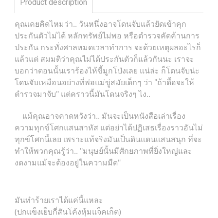
Product description
คุณเคยคิดไหมว่า.. วันหนึ่งอาจโดนจับแล้วยัดเข้าคุก
ประกันตัวไม่ได้ หลักทรัพย์ไม่พอ หรือตำรวจคัดค้านการ
ประกัน กระทั่งศาลหมดเวลาทำการ จะด้วยเหตุผลอะไรก็
แล้วแต่ สมมติว่าคุณไม่ได้ประกันตัวก็แล้วกันนะ เราจะ
บอกว่าตอนนั้นเราร้องไห้ขี้มูกโป่งเลย แน่ล่ะ ก็โดนจับน่ะ
โดนจับเหมือนอย่างที่พ่อแม่ขู่สมัยเด็กๆ ว่า "ถ้าดื้อจะให้
ตำรวจมาจับ" แต่คราวนี้มันโดนจริงๆ ไง..
แม้คุณอาจคาดหวังว่า.. มันจะเป็นหนังสือเล่าเรื่อง
ความทุกข์โศกแสนสาหัส แต่อย่าได้ปฏิเสธเรื่องราวอันไม่
ทุกข์โศกนี้เลย เพราะแท้จริงมันเป็นดินแดนแสนสนุก ที่จะ
ทำให้พวกคุณรู้ว่า.. "มนุษย์นั้นมีศักยภาพที่ยิ่งใหญ่และ
งดงามแม้จะต้องอยู่ในความมืด"
มันทำร้ายเราได้แค่นี้แหละ
(ปกแข็งเย็บกี่สันโค้งหุ้มแจ็คเก็ต)