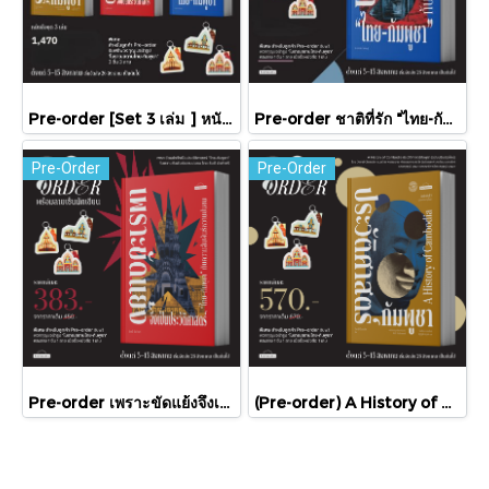
Pre-order [Set 3 เล่ม ] หนังสือชุดความสัมพันธ์ "ไทย-กัมพูชา" / มติชน
Pre-order ชาติที่รัก "ไทย-กัมพูชา" กับเส้นสมมติ / พวงทอง ภวัครพันธุ์ / มติชน
Pre-Order
Pre-Order
Pre-order เพราะขัดแย้งจึงเป็นประวัติศาสตร์ "ไทย-กัมพูชา" กับความสัมพันธ์หวานปนขม / มติชน
(Pre-order) A History of Cambodia ประวัติศาสตร์กัมพูชา (ฉบับปรับปรุงใหม่) / David Chandler / มติชน