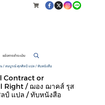
แจ้งการชำระเงิน
 / สมบูรณ์ ศุภศิลป์ แปล / ทับหนังสือ
 Contract or
l Right / ฌอง ฌาคส์ รุส
ิลป์ แปล / ทับหนังสือ