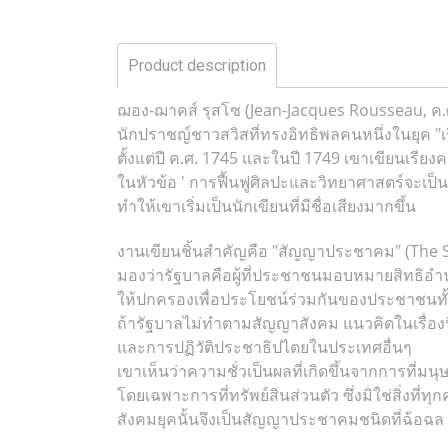
Product description
ฌอง-ฌาคส์ รุสโซ (Jean-Jacques Rousseau, ค.ศ
นักปราชญ์ชาวสวิสที่ทรงอิทธิพลคนหนึ่งในยุค "เ
ตั้งแต่ปี ค.ศ. 1745 และในปี 1749 เขาเขียนเ
ในหัวข้อ ' การฟื้นฟูศิลปะและวิทยาศาสตร์จะเป็นก
ทำให้เขาเริ่มเป็นนักเขียนที่มีชื่อเสียงมากขึ้น
งานเขียนชิ้นสำคัญคือ "สัญญาประชาคม" (The So
มองว่ารัฐบาลคือผู้ที่ประชาชนมอบหมายสิทธิอ
ให้ปกครองเพื่อประโยชน์ร่วมกันของประชาชนท
ถ้ารัฐบาลไม่ทำตามสัญญาสังคม แนวคิดในเรื่องนี้
และการปฏิวัติประชาธิปไตยในประเทศอื่นๆ
เขาเห็นว่าความชั่วเป็นผลที่เกิดขึ้นจากการที่มนุ
โดยเฉพาะการที่ทรัพย์สินส่วนตัว ซึ่งมิใช่สิ่งที่ทุ
สังคมยุคนั้นจึงเป็นสัญญาประชาคมชนิดที่ฉ้อฉล