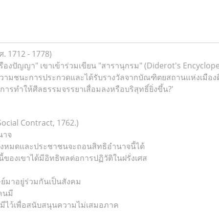
. 1712 - 1778)
รืองปัญญา" เขาเข้าร่วมเขียน "สารานุกรม" (Diderot's Encyclop
รียงความชนะการประกวดและได้รับรางวัลจากบัณฑิตยสถานแห่งเมือง
ารทำให้ศีลธรรมจรรยาเสื่อมลงหรือบริสุทธิ์ยิ่งขึ้น?'
cial Contract, 1762.)
ำนาจ
ั้งหมดและประชาชนจะถอนสิทธิอำนาจนี้ได้
ของเขาได้มีอิทธิพลต่อการปฏิวัติในฝรั่งเศส
ษย์มาอยู่ร่วมกันเป็นสังคม
กคนมี
 มีไว้เพื่อสนับสนุนความไม่เสมอภาค