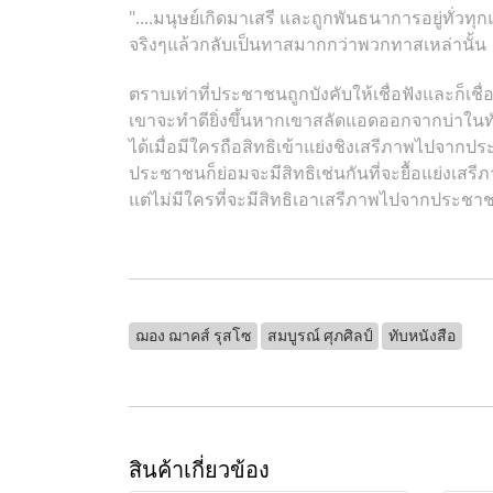
"....มนุษย์เกิดมาเสรี และถูกพันธนาการอยู่ทั่วทุ
จริงๆแล้วกลับเป็นทาสมากกว่าพวกทาสเหล่านั้น
ตราบเท่าที่ประชาชนถูกบังคับให้เชื่อฟังและก็เชื่
เขาจะทำดียิ่งขึ้นหากเขาสลัดแอดออกจากบ่าในท
ได้เมื่อมีใครถือสิทธิเข้าแย่งชิงเสรีภาพไปจาก
ประชาชนก็ย่อมจะมีสิทธิเช่นกันที่จะยื้อแย่งเส
แต่ไม่มีใครที่จะมีสิทธิเอาเสรีภาพไปจากประชาช
ฌอง ฌาคส์ รุสโซ
สมบูรณ์ ศุภศิลป์
ทับหนังสือ
สินค้าเกี่ยวข้อง