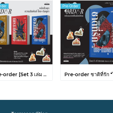
rder
Pre-Order
Pre-order [Set 3 เล่ม ] หนังสือชุดความสัมพันธ์ "ไทย-กัมพูชา" / มติชน