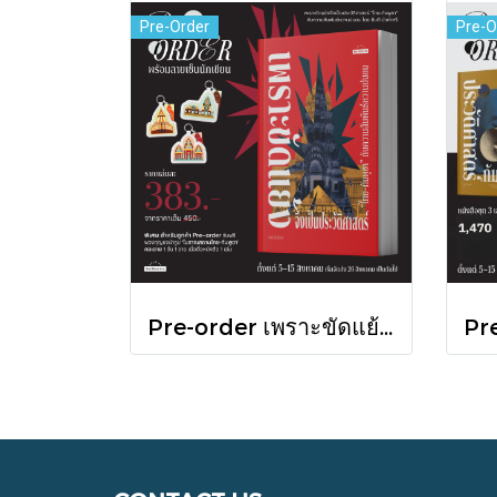
Pre-Order
Pre-O
Pre-order เพราะขัดแย้งจึงเป็นประวัติศาสตร์ "ไทย-กัมพูชา" กับความสัมพันธ์หวานปนขม / มติชน