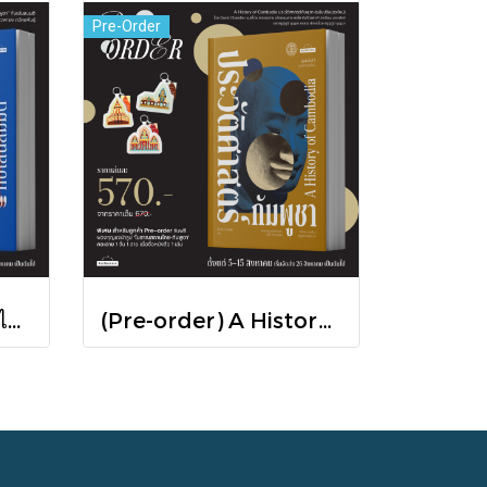
Pre-Order
Pre-order ชาติที่รัก "ไทย-กัมพูชา" กับเส้นสมมติ / พวงทอง ภวัครพันธุ์ / มติชน
(Pre-order) A History of Cambodia ประวัติศาสตร์กัมพูชา (ฉบับปรับปรุงใหม่) / David Chandler / มติชน