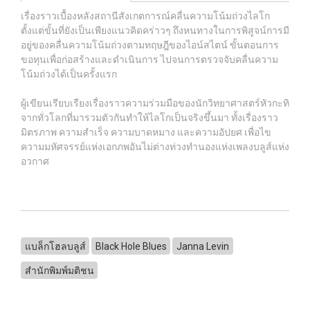
เรื่องราวเบื้องหลังสถานีสังเกตการณ์คลื่นความโน้มถ่วงไลโก
ตั้งแต่ขั้นที่ยังเป็นเพียงแนวคิดคร่าวๆ ถึงหนทางในการพิสูจน์การมี
อยู่ของคลื่นความโน้มถ่วงตามทฤษฎีของไอน์สไตน์ ขั้นตอนการ
ขอทุนเพื่อก่อสร้างและดำเนินการ ไปจนการตรวจจับคลื่นความ
โน้มถ่วงได้เป็นครั้งแรก
ผู้เขียนเรียบเรืยงเรื่องราวความร่วมมือของนักวิทยาศาสตร์หัวกะทิ
จากทั่วโลกที่มารวมตัวกันทำให้ไลโกเป็นจริงขึ้นมา ทั้งเรื่องราว
มิตรภาพ ความสำเร็จ ความบาดหมาง และความอัปยศ เพื่อไข
ความมหัศจรรย์แห่งเอกภพอันไม่ต่างท่วงทำนองแห่งเพลงบลูส์แห่ง
อวกาศ
แบล็กโฮลบลูส์
Black Hole Blues
Janna Levin
สำนักพิมพ์มติชน