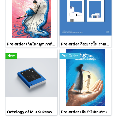
Pre-order เกิดในฤดูหนาวที่แดดส่องถึง / นทธี ศศิวิมล / Pandora Press
Pre-order ถึงอย่างนั้น รวมเรื่องสั้น / ภู่มณี ศิริพรไพบูลย์ / สำนักพิมพ์ตำหนัก
New
Pre-Order
Octology of Miu Suksawat / ภู่มณี ศิริพรไพบูลย์ / สำนักพิมพ์ตำหนัก
Pre-order เต้นรำไปบนท่อนแขนอ่อนนุ่ม / นทธี ศศิวิมล / Pandora Press