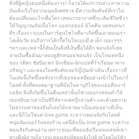
สิ่งที่ผู้หญิงคนหนึ่งต้องการ? ก็อาจได้แก่การเสาะหาความ
บันเทิงเริงใจจากมนุษย์เพศชาย มีความสัมพันธ์ที่เราไม่
ต้องเปลี่ยนอะไรเพื่อใคร เสพบรรยากาศที่จะเติมชีวิตชีวา
ให้วิญญาณอันเบื่อโลก แอลกอฮอล์ นิโคติน บทสนทนา
ดีๆ เรื่องราวแบบในการ์ตูนโชโจที่มาเกิดขึ้นเอาตอนเรา
โตเต็มวัย จนถึงการได้กรี๊ดในใจแบบมี ด เด็ก เยอะๆๆๆ
ฯลฯ และเหล่านี้ก็ดันเป็นสิ่งที่เงินซื้อได้อีก พอนจังก็เลย
จ่ายเงินซื้อมันมาลองดูสักหน่อย‘พอนจัง’ เป็นโหมดหนึ่ง
ของ รติพร ชัยปิยะพร นักเขียน-นักแปลที่ร่ำเรียนมาทาง
ปรัชญา และหลงใหลซับคัลเจอร์ญี่ปุ่นเข้าเส้น เรื่องราวที่
ในเล่มนี้เกิดขึ้นหลังจากที่เธอลองเหยียบย่างเข้าไปในบาร์
โฮสต์ ทั้งที่ตลอดมาฐานที่มั่นในคาบุกิโจของเธอคือบาร์
กอธิค สิ่งที่เกิดขึ้นในคืนเหล่านั้นก็ช่างออกรสจนทำให้
เธอหยิบมาเล่าเป็นซีรี่ส์ทางเฟสบุ๊กส่วนตัว และด้วยความ
ไม่ธรรมดาของมันก็เลยได้กลายมาเป็นเล่มอย่างที่เห็น
และนี่ก็ไม่ใช่แค่ love game ระหว่างพอนจังกับโฮสต์
หนุ่มนัมเบอร์วันของร้าน แต่นี่ยังเป็น love game ระหว่าง
พอนจังกับคนอ่าน เพราะขณะที่พอนจังเริ่มหลงเสน่ห์เขา
ทางฝั่งผู้อ่านก็อาจจะหลงเสน่ห์พอนจังไปด้วยโดยไม่รู้ตัว