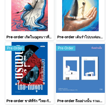
Pre-order เกิดในฤดูหนาวที่แดดส่องถึง / นทธี ศศิวิมล / Pandora Press
Pre-order เต้นรำไปบนท่อนแขนอ่อนนุ่ม / นทธี ศศิวิมล / Pandora Press
Pre-Order
Pre-Order
Pre-order ชาติที่รัก "ไทย-กัมพูชา" กับเส้นสมมติ / พวงทอง ภวัครพันธุ์ / มติชน
Pre-order ถึงอย่างนั้น รวมเรื่องสั้น / ภู่มณี ศิริพรไพบูลย์ / สำนักพิมพ์ตำหนัก