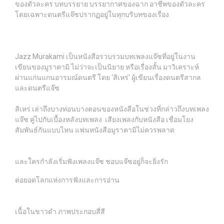
ของตัวละคร บทบรรยาย บรรยากาศของฉาก อาชีพของตัวละคร
โดยเฉพาะดนตรีแจ๊ซปรากฏอยู่ในทุกบริบทของเรื่อง
Jazz Murakami เป็นหนังสือรวบรวมบทเพลงแจ๊ซที่อยู่ในงาน
เขียนของมูราคามิ ไม่ว่าจะเป็นนิยาย หรือเรื่องสั้น มาวิเคราะห์
ผ่านแก่นแกนอารมณ์ดนตรี โดย ‘สิเหร่' ผู้เขียนเรื่องดนตรีสากล
และดนตรีแจ๊ซ
สิเหร่ เล่าถึงบางท่อนบางตอนของหนังสือในช่วงที่กล่าวถึงบทเพลง
แจ๊ซ คู่ไปกับเบื้องหลังบทเพลง เสียงเพลงกับหนังสือ เชื่อมโยง
สัมพันธ์กันแบบไหน แฟนหนังสือมูราคามิไม่ควรพลาด
และใครกำลังเริ่มฟังเพลงแจ๊ซ ชอบแจ๊ซอยู่ก็จะยิ่งรัก
ต่อยอดโลกแห่งการฟังและการอ่าน
เนื้อในขาวดำ ภาพประกอบสี่สี