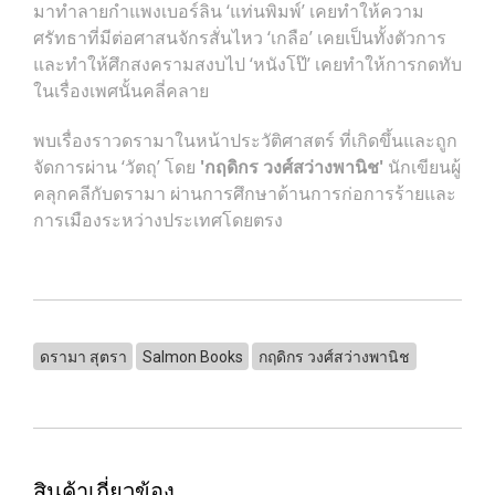
มาทำลายกำแพงเบอร์ลิน ‘แท่นพิมพ์’ เคยทำให้ความ
ศรัทธาที่มีต่อศาสนจักรสั่นไหว ‘เกลือ’ เคยเป็นทั้งตัวการ
และทำให้ศึกสงครามสงบไป ‘หนังโป๊’ เคยทำให้การกดทับ
ในเรื่องเพศนั้นคลี่คลาย
พบเรื่องราวดรามาในหน้าประวัติศาสตร์ ที่เกิดขึ้นและถูก
จัดการผ่าน ‘วัตถุ’ โดย
'กฤดิกร วงศ์สว่างพานิช'
นักเขียนผู้
คลุกคลีกับดรามา ผ่านการศึกษาด้านการก่อการร้ายและ
การเมืองระหว่างประเทศโดยตรง
ดรามา สุตรา
Salmon Books
กฤดิกร วงศ์สว่างพานิช
สินค้าเกี่ยวข้อง