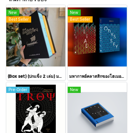
New
New
Best Seller
Best Seller
(Box set) (ปกแข็ง 2 เล่ม) มหากาพย์อิเลียดและโอดิสซี The Iliad & The Odyssey (ปกแข็ง 2 เล่ม) / โฮเมอร์ Homer / เวธัส, สุริยฉัตร / ทับหนังสือ
มหากาพย์คลาสสิกของโฮเมอร์ อีเลียด + โอดิสซีย์ 2 เล่ม Iliad & Odyssey / Homer / ต้นฉบับอังกฤษ: ซามูเอล บัตเลอร์/ผู้แปล ไอริสา ชั้นศิริ / ยิปซี Gypsy
Pre-Order
New