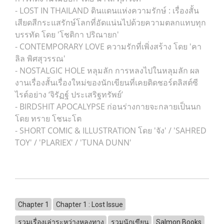
- LOST IN THAILAND ดินแดนแห่งความรักษ์ : เรื่องสั้น
เสียดสีกระแสรักษ์โลกที่อัดแน่นไปด้วยความตลกแทบทุก
บรรทัด โดย 'โชติกา ปริณายก'
- CONTEMPORARY LOVE ความรักที่เพิ่งสร้าง โดย 'คา
ลิล พิศสุวรรณ'
- NOSTALGIC HOLE หลุมลัก การหลงไปในหลุมลัก ผล
งานเรื่องสั้นเรื่องใหม่ของนักเขียนที่เคยติดชอร์ตลิสต์ซี
ไรต์อย่าง ‘จิรัฏฐ์ ประเสริฐทรัพย์’
- BIRDSHIT APOCALYPSE ก่อนร่างกายจะกลายเป็นนก
โดย ทราย โชนะโต
- SHORT COMIC & ILLUSTRATION โดย 'จัง' / 'SAHRED
TOY' / 'PLARIEX' / 'TUNA DUNN'
Chapter 1
Chapter 1 : Lost Issue
รวมเรื่องเล่าระหว่างหลงทาง
รวมนักเขียน
Salmon Books