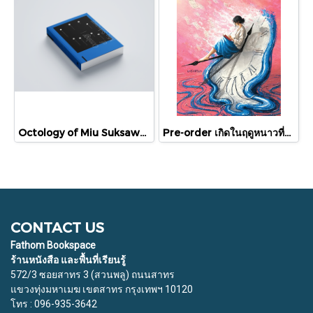
Octology of Miu Suksawat / ภู่มณี ศิริพรไพบูลย์ / สำนักพิมพ์ตำหนัก
Pre-order เกิดในฤดูหนาวที่แดดส่องถึง / นทธี ศศิวิมล / Pandora Press
CONTACT US
Fathom Bookspace
ร้านหนังสือ และพื้นที่เรียนรู้
572/3 ซอยสาทร 3 (สวนพลู) ถนนสาทร
แขวงทุ่งมหาเมฆ เขตสาทร กรุงเทพฯ 10120
โทร : 096-935-3642