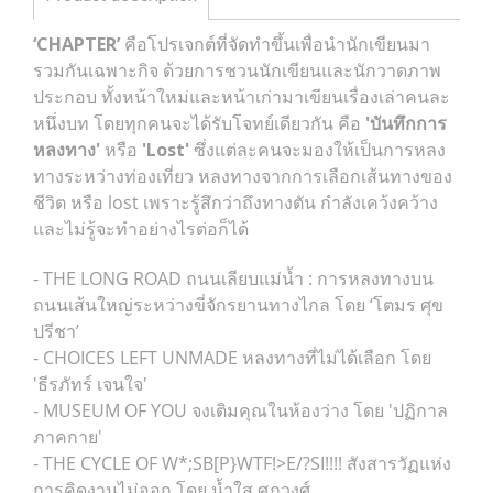
‘CHAPTER’
คือโปรเจกต์ที่จัดทำขึ้นเพื่อนำนักเขียนมา
รวมกันเฉพาะกิจ ด้วยการชวนนักเขียนและนักวาดภาพ
ประกอบ ทั้งหน้าใหม่และหน้าเก่ามาเขียนเรื่องเล่าคนละ
หนึ่งบท โดยทุกคนจะได้รับโจทย์เดียวกัน คือ
'บันทึกการ
หลงทาง'
หรือ
'Lost'
ซึ่งแต่ละคนจะมองให้เป็นการหลง
ทางระหว่างท่องเที่ยว หลงทางจากการเลือกเส้นทางของ
ชีวิต หรือ lost เพราะรู้สึกว่าถึงทางตัน กำลังเคว้งคว้าง
และไม่รู้จะทำอย่างไรต่อก็ได้
- THE LONG ROAD ถนนเลียบแม่น้ำ : การหลงทางบน
ถนนเส้นใหญ่ระหว่างขี่จักรยานทางไกล โดย ‘โตมร ศุข
ปรีชา’
- CHOICES LEFT UNMADE หลงทางที่ไม่ได้เลือก โดย
'ธีรภัทร์ เจนใจ'
- MUSEUM OF YOU จงเติมคุณในห้องว่าง โดย 'ปฏิกาล
ภาคกาย'
- THE CYCLE OF W*;SB[P}WTF!>E/?SI!!!! สังสารวัฏแห่ง
การคิดงานไม่ออก โดย น้ำใส ศุภวงศ์