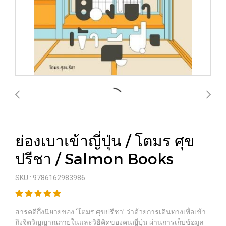
ย่องเบาเข้าญี่ปุ่น / โตมร ศุข
ปรีชา / Salmon Books
SKU : 9786162983986
สารคดีกึ่งนิยายของ ‘โตมร ศุขปรีชา’ ว่าด้วยการเดินทางเพื่อเข้า
ถึงจิตวิญญาณภายในและวิธีคิดของคนญี่ปุ่น ผ่านการเก็บข้อมูล