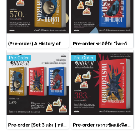
(Pre-order) A History of Cambodia ประวัติศาสตร์กัมพูชา (ฉบับปรับปรุงใหม่) / David Chandler / มติชน
Pre-order ชาติที่รัก "ไทย-กัมพูชา" กับเส้นสมมติ / พวงทอง ภวัครพันธุ์ / มติชน
Pre-Order
Pre-Order
Pre-order [Set 3 เล่ม ] หนังสือชุดความสัมพันธ์ "ไทย-กัมพูชา" / มติชน
Pre-order เพราะขัดแย้งจึงเป็นประวัติศาสตร์ "ไทย-กัมพูชา" กับความสัมพันธ์หวานปนขม / มติชน