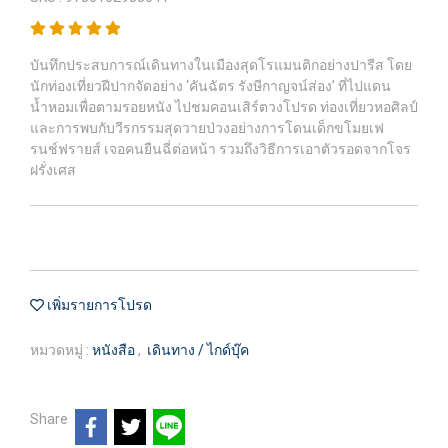
บันทึกประสบการณ์เดินทางในเมืองสุดโรแมนติกอย่างปารีส โดย
นักท่องเที่ยวฝีปากจัดอย่าง ‘คันฉัตร รังษีกาญจน์ส่อง’ ที่ไปแดน
น้ำหอมเพื่อตามรอยหนัง ไปชมคอนเสิร์ตวงโปรด ท่องเที่ยวหอศิลป์
และการพบกับวีรกรรมสุดวายป่วงอย่างการโดนเด็กขโมยเฟ
รนช์ฟรายส์ เจอคนยืนฉี่ต่อหน้า รวมถึงวิธีการเอาตัวรอดจากโจร
ฝรั่งเศส
เพิ่มรายการโปรด
หมวดหมู่ :
หนังสือ
,
เดินทาง / ไกด์บุ๊ค
Share