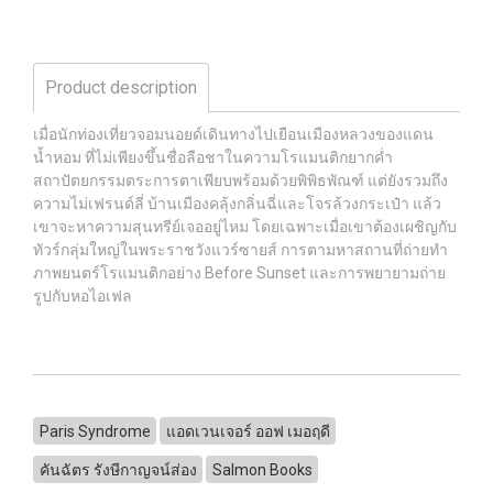
Product description
เมื่อนักท่องเที่ยวจอมนอยด์เดินทางไปเยือนเมืองหลวงของแดน
น้ำหอม ที่ไม่เพียงขึ้นชื่อลือชาในความโรแมนติกยากค่ำ
สถาปัตยกรรมตระการตาเพียบพร้อมด้วยพิพิธพัณฑ์ แต่ยังรวมถึง
ความไม่เฟรนด์ลี่ บ้านเมืองคลุ้งกลิ่นฉี่และโจรล้วงกระเป๋า แล้ว
เขาจะหาความสุนทรีย์เจออยู่ไหม โดยเฉพาะเมื่อเขาต้องเผชิญกับ
ทัวร์กลุ่มใหญ่ในพระราชวังแวร์ซายส์ การตามหาสถานที่ถ่ายทำ
ภาพยนตร์โรแมนติกอย่าง Before Sunset และการพยายามถ่าย
รูปกับหอไอเฟล
Paris Syndrome
แอดเวนเจอร์ ออฟ เมอฤดี
คันฉัตร รังษีกาญจน์ส่อง
Salmon Books