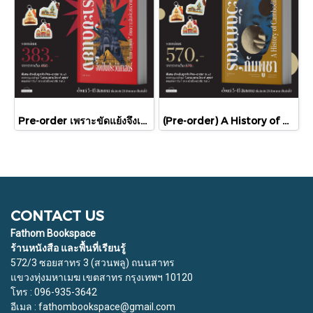
Pre-order เพราะขัดแย้งจึงเป็นประวัติศาสตร์ "ไทย-กัมพูชา" กับความสัมพันธ์หวานปนขม / มติชน
(Pre-order) A History of Cambodia ประวัติศาสตร์กัมพูชา (ฉบับปรับปรุงใหม่) / David Chandler / มติชน
CONTACT US
Fathom Bookspace
ร้านหนังสือ และพื้นที่เรียนรู้
572/3 ซอยสาทร 3 (สวนพลู) ถนนสาทร
แขวงทุ่งมหาเมฆ เขตสาทร กรุงเทพฯ 10120
โทร : 096-935-3642
อีเมล : fathombookspace@gmail.com