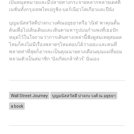
เป็นหมุดหมายและมีปลายทางกระจายหลากหลายเดสติ
เนชั่นทั้งกรุงเทพไทเปกูชิง-บอร์เนียวโตเกียวและปีนัง
บุญมนัสสวัสดีปาลกะวงศ์ณอยุธยาหรือ ‘เนิฟ’ พาคุณดั้น
ด้นเพื่อไปเดินเดินและเดินตามหารูปบนกำแพงที่เธอปัก
หมุดไว้ในใจถามว่าการเดินทางเหล่านี้ฟังดูสมเหตุสมผล
ไหมก็คงไม่มีเรื่องพลาดๆไหมตอบได้ว่าเยอะและคนที่
พลาดท่าที่สุดก็อาจจะเป็นคุณนายดวงเดือนคุณแม่ที่ยอม
หลวมตัวเป็นสมาชิก ‘บังเกิดเกล้าทัวร์’ นั่นเอง
Wall Street Journey
บุญมนัสสวัสดี ปาลกะวงศ์ ณ อยุธยา
a book