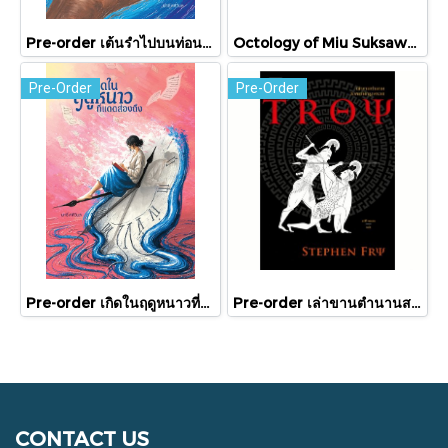
Pre-order เต้นรำไปบนท่อนแขนอ่อนนุ่ม / นทธี ศศิวิมล / Pandora Press
Octology of Miu Suksawat / ภู่มณี ศิริพรไพบูลย์ / สำนักพิมพ์ตำหนัก
Pre-Order
Pre-Order
Pre-order เกิดในฤดูหนาวที่แดดส่องถึง / นทธี ศศิวิมล / Pandora Press
Pre-order เล่าขานตำนานสงครามกรุงทรอย Troy / Stephen Fry / อรสิริ พลเดช / สารคดี
CONTACT US