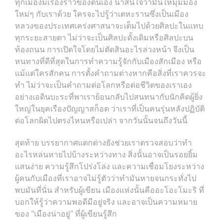
ทุกเมืองมีเรื่องราวของตนเอง น่าสนใจว่ามันให้มุมมอง
ใหม่ๆ กับเราด้วย ใครจะไปรู้ว่าเตหะรานซึ่งเป็นเมือง
หลวงของประเทศเคร่งศาสนาจะเต็มไปด้วยศิลปะในแทบ
ทุกระยะสายตา ไม่ว่าจะเป็นศิลปะดั้งเดิมหรือศิลปะบน
ท้องถนน การเปิดใจโดยไม่ตัดสินอะไรล่วงหน้า จึงเป็น
หนทางที่ดีที่สุดในการทำความรู้จักกับเมืองสักเมือง หรือ
แม้แต่ใครสักคน การตั้งคำถามต่างหากคือสิ่งที่เราควรจะ
ทำ ไม่ว่าจะเป็นคำถามต่อโลกหรือต่อชีวิตของเราเอง
อย่างเอดินบะระที่พาเราย้อนกลับไปสนทนากับนักคิดผู้ยิ่ง
ใหญ่ในยุคเรืองปัญญาสก็อต ว่าเราที่เป็นคนรุ่นหลังปฏิบัติ
ต่อโลกผิดไปตรงไหนหรือเปล่า จากวันนั้นจนถึงวันนี้
สุดท้าย บรรยากาศแตกต่างยังช่วยเราตรวจสอบว่าทำ
อะไรหล่นหายไปบ้างระหว่างทาง สิ่งนั้นอาจเป็นรอยยิ้ม
แสนง่าย ความรู้สึกโปร่งโล่ง และความเชื่อมโยงระหว่าง
ผู้คนกับเมืองที่เราอาจไม่รู้ตัวว่าทำมันหายจนกระทั่งไป
พบมันที่นั่น สำหรับผู้เขียน เมืองแห่งนั้นคืออะโอะโมะริ ที่
บอกให้รู้ว่าความพอดีมีอยู่จริง และอาจเป็นความหมาย
ของ "เมืองน่าอยู่" ที่ผู้เขียนรู้สึก