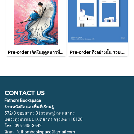
Pre-order เกิดในฤดูหนาวที่แดดส่องถึง / นทธี ศศิวิมล / Pandora Press
Pre-order ถึงอย่างนั้น รวมเรื่องสั้น / ภู่มณี ศิริพรไพบูลย์ / สำนักพิมพ์ตำหนัก
CONTACT US
Fathom Bookspace
ร้านหนังสือ และพื้นที่เรียนรู้
572/3 ซอยสาทร 3 (สวนพลู) ถนนสาทร
แขวงทุ่งมหาเมฆ เขตสาทร กรุงเทพฯ 10120
โทร : 096-935-3642
อีเมล : fathombookspace@gmail.com