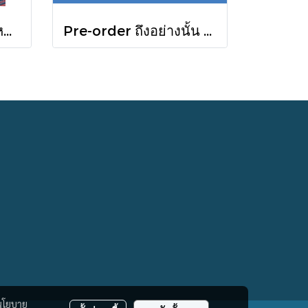
Pre-order เกิดในฤดูหนาวที่แดดส่องถึง / นทธี ศศิวิมล / Pandora Press
Pre-order ถึงอย่างนั้น รวมเรื่องสั้น / ภู่มณี ศิริพรไพบูลย์ / สำนักพิมพ์ตำหนัก
นโยบาย