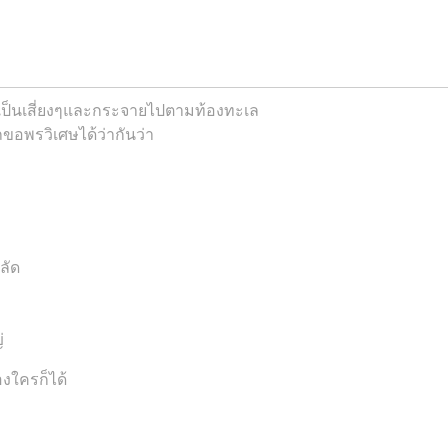
เป็นเสี่ยงๆและกระจายไปตามท้องทะเล
อพรวิเศษได้ว่ากันว่า
ลัด
่
องใครก็ได้