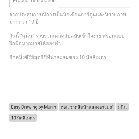
Product description
จากประสบการณ์การเป็นนักเขียนการ์ตูนและนิยายภาพ
มากกว่า 10 ปี
วันนี้ "มุนินฺ" รวบรวมเคล็ดลับฉบับเข้าใจง่าย พร้อมแบบ
ฝึกมือมากมายให้ลองทำ
อีกหนึ่งซีรีส์สุดอีซี่ที่น่าสะสมของ 10 มิลลิเมตร
Easy Drawing by Munin
ตอน วาดสีหน้าแสดงอารมณ์
มุนิน
10 มิลลิเมตร