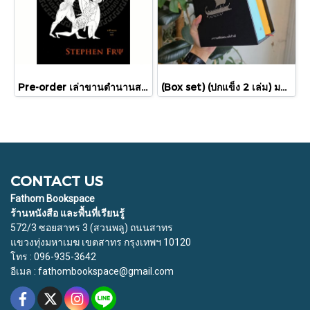
Pre-order เล่าขานตำนานสงครามกรุงทรอย Troy / Stephen Fry / อรสิริ พลเดช / สารคดี
(Box set) (ปกแข็ง 2 เล่ม) มหากาพย์อิเลียดและโอดิสซี The Iliad & The Odyssey (ปกแข็ง 2 เล่ม) / โฮเมอร์ Homer / เวธัส, สุริยฉัตร / ทับหนังสือ
CONTACT US
Fathom Bookspace
ร้านหนังสือ และพื้นที่เรียนรู้
572/3 ซอยสาทร 3 (สวนพลู) ถนนสาทร
แขวงทุ่งมหาเมฆ เขตสาทร กรุงเทพฯ 10120
โทร : 096-935-3642
อีเมล : fathombookspace@gmail.com