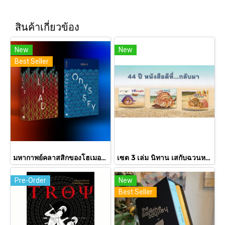
สินค้าเกี่ยวข้อง
New
New
Best Seller
มหากาพย์คลาสสิกของโฮเมอร์ อีเลียด + โอดิสซีย์ 2 เล่ม Iliad & Odyssey / Homer / ต้นฉบับอังกฤษ: ซามูเอล บัตเลอร์/ผู้แปล ไอริสา ชั้นศิริ / ยิปซี Gypsy
เซต 3 เล่ม นิทาน เสกับฉวนหาบ้านใหม่ + เสผจญภัย + ฉวนผจญภัย / ศรีสุรางค์ พูลทรัพย์ / ขวัญเจ้าเอย
Pre-Order
New
Best Seller