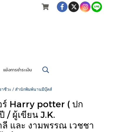
แจ้งการชำระเงิน
าชีวะ / สำนักพิมพ์นานมีบุ๊คส์
ร์ Harry potter ( ปก
/ ผู้เขียน J.K.
าลี และ งามพรรณ เวชชา