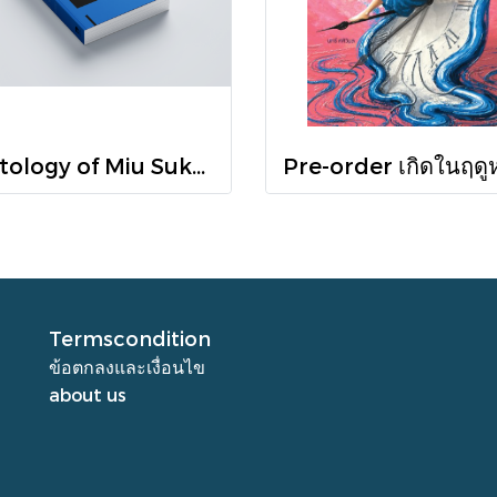
Octology of Miu Suksawat / ภู่มณี ศิริพรไพบูลย์ / สำนักพิมพ์ตำหนัก
Termscondition
ข้อตกลงและเงื่อนไข
about us