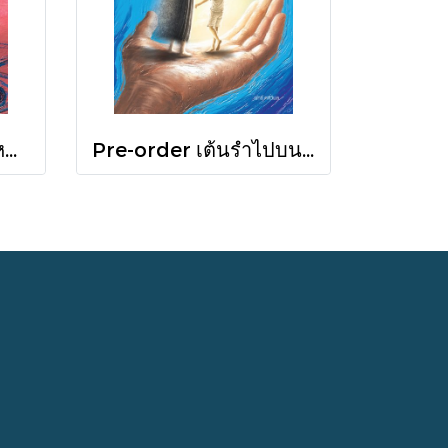
Pre-order เกิดในฤดูหนาวที่แดดส่องถึง / นทธี ศศิวิมล / Pandora Press
Pre-order เต้นรำไปบนท่อนแขนอ่อนนุ่ม / นทธี ศศิวิมล / Pandora Press