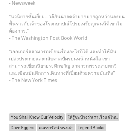
- Newsweek
"นวนิยายชั้นเยี่ยม...วลีอันน่าจดจำมากมายถูกหว่านลงบน
พื้นราวกับเจ้าของโรงกษาปณ์โปรยเหรียญเพนนีที่เขาไม่
ต้องการ."
- The Washington Post Book World
"เอกเกอร์สสามารถเขียนเรื่องอะไรก็ได้ และทำให้มัน
เปล่งประกายและกลับตาลปัตรบนหน้าหนังสือ เขา
สามารถเขียนนิยายระทึกขวัญ สามารถพรรณาบทกวี
และเขียนบันทึกการเดินทางที่เปี่ยมด้วยความบันเทิง"
- The New York Times
You Shall Know Our Velocity
ให้รู้ซะบ้างว่าเราเร็วแค่ไหน
Dave Eggers
มณฑารัตน์ ทรงเผ่า
Legend Books