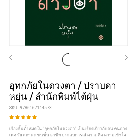
อุทกภัยในดวงตา / ปราบดา
หยุ่น / สำนักพิมพ์ไต้ฝุ่น
SKU : 9786167144573
เรื่องสั้นทั้งหมดใน "อุทกภัยในดวงตา" เป็นเรื่องเกี่ยวกับคน คนต่าง
เพศ วัย สถานะ ชนชั้น อาชีพ ประสบการณ์ ความคิด ความเข้าใจ