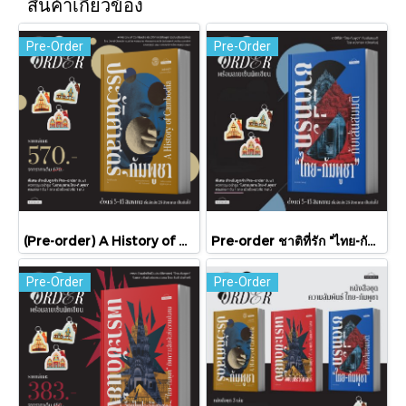
สินค้าเกี่ยวข้อง
Pre-Order
Pre-Order
(Pre-order) A History of Cambodia ประวัติศาสตร์กัมพูชา (ฉบับปรับปรุงใหม่) / David Chandler / มติชน
Pre-order ชาติที่รัก "ไทย-กัมพูชา" กับเส้นสมมติ / พวงทอง ภวัครพันธุ์ / มติชน
Pre-Order
Pre-Order