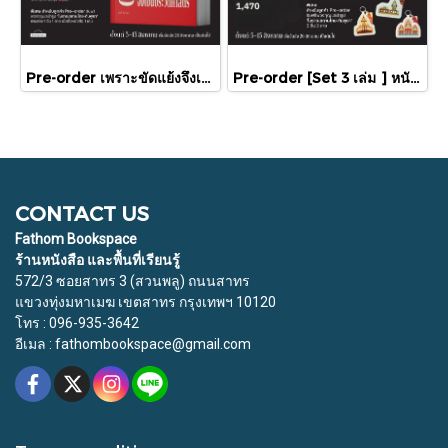
Pre-order เพราะขัดแย้งจึงเป็นประวัติศาสตร์ "ไทย-กัมพูชา" กับความสัมพันธ์หวานปนขม / มติชน
Pre-order [Set 3 เล่ม ] หนังสือชุดความสัมพันธ์ "ไทย-กัมพูชา" / มติชน
CONTACT US
Fathom Bookspace
ร้านหนังสือ และพื้นที่เรียนรู้
572/3 ซอยสาทร 3 (สวนพลู) ถนนสาทร
แขวงทุ่งมหาเมฆ เขตสาทร กรุงเทพฯ 10120
โทร : 096-935-3642
อีเมล : fathombookspace@gmail.com