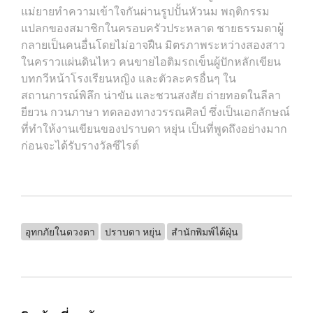
แม่ยายทำความเข้าใจกันผ่านรูปปั้นหัวนม พฤติกรรม
แปลกของสมาชิกในครอบครัวประหลาด ชายธรรมดาผู้
กลายเป็นคนอื่นโดยไม่อาจฝืน มิตรภาพระหว่างสองสาว
ในคราวแผ่นดินไหว คนขายไอติมรถเข็นผู้ปักหลักเขียน
บทกวีหน้าโรงเรียนหญิง และตัวละครอื่นๆ ใน
สถานการณ์พิลึก น่าขัน และชวนสงสัย ถ่ายทอดในลีลา
ยียวน กวนภาษา ทดลองทางวรรณศิลป์ ซึ่งเป็นเอกลักษณ์
ที่ทำให้งานเขียนของปราบดา หยุ่น เป็นที่พูดถึงอย่างมาก
ก่อนจะได้รับรางวัลซีไรต์
อุทกภัยในดวงตา
ปราบดา หยุ่น
สำนักพิมพ์ไต้ฝุ่น