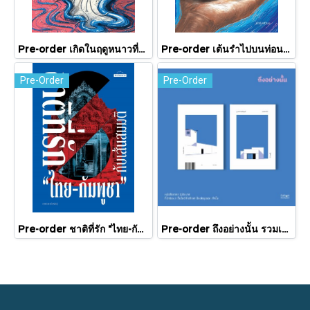
Pre-order เกิดในฤดูหนาวที่แดดส่องถึง / นทธี ศศิวิมล / Pandora Press
Pre-order เต้นรำไปบนท่อนแขนอ่อนนุ่ม / นทธี ศศิวิมล / Pandora Press
Pre-Order
Pre-Order
Pre-order ชาติที่รัก "ไทย-กัมพูชา" กับเส้นสมมติ / พวงทอง ภวัครพันธุ์ / มติชน
Pre-order ถึงอย่างนั้น รวมเรื่องสั้น / ภู่มณี ศิริพรไพบูลย์ / สำนักพิมพ์ตำหนัก