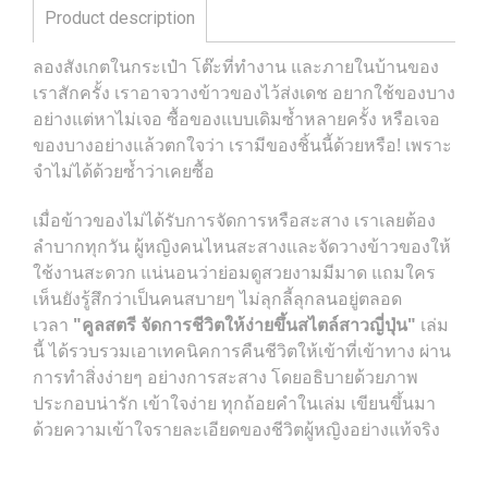
Product description
ลองสังเกตในกระเป๋า โต๊ะที่ทำงาน และภายในบ้านของ
เราสักครั้ง เราอาจวางข้าวของไว้ส่งเดช อยากใช้ของบาง
อย่างแต่หาไม่เจอ ซื้อของแบบเดิมซ้ำหลายครั้ง หรือเจอ
ของบางอย่างแล้วตกใจว่า เรามีของชิ้นนี้ด้วยหรือ! เพราะ
จำไม่ได้ด้วยซ้ำว่าเคยซื้อ
เมื่อข้าวของไม่ได้รับการจัดการหรือสะสาง เราเลยต้อง
ลำบากทุกวัน ผู้หญิงคนไหนสะสางและจัดวางข้าวของให้
ใช้งานสะดวก แน่นอนว่าย่อมดูสวยงามมีมาด แถมใคร
เห็นยังรู้สึกว่าเป็นคนสบายๆ ไม่ลุกลี้ลุกลนอยู่ตลอด
เวลา
"คูลสตรี จัดการชีวิตให้ง่ายขึ้นสไตล์สาวญี่ปุ่น"
เล่ม
นี้ ได้รวบรวมเอาเทคนิคการคืนชีวิตให้เข้าที่เข้าทาง ผ่าน
การทำสิ่งง่ายๆ อย่างการสะสาง โดยอธิบายด้วยภาพ
ประกอบน่ารัก เข้าใจง่าย ทุกถ้อยคำในเล่ม เขียนขึ้นมา
ด้วยความเข้าใจรายละเอียดของชีวิตผู้หญิงอย่างแท้จริง