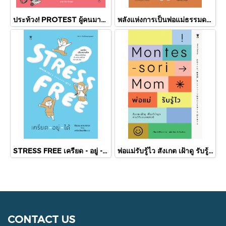
ประท้วง! PROTEST ผู้คนมารวมตัวกันเพื่อเปลี่ยนแปลงโลกได้อย่างไร /อลิซ,เอมิลี ฮาเวิร์ท-บูท/ SandClock
พลังแห่งการเป็นพ่อแม่ธรรมดา ที่มีอยู่จริง The Power of Showing Up / นพ.แดเนียล เจ. ซีเกิล และดร.ทีน่า / Sandclock Book
STRESS FREE เครียด - อยู่ - ได้ / ชิออน คาบาซาวะ / อาคิรา รัตนาภิรัต / SandClock Books
พ่อแม่รับรู้ไว สังเกต เฝ้าดู รับรู้เพื่อเข้าใจลูก ตามวิถีมอนเตสซอรี Montesori Mom / อัตสึโกะ ซาการะ / ณิชยา รักเกียรติงาม / SandClock Books
CONTACT US