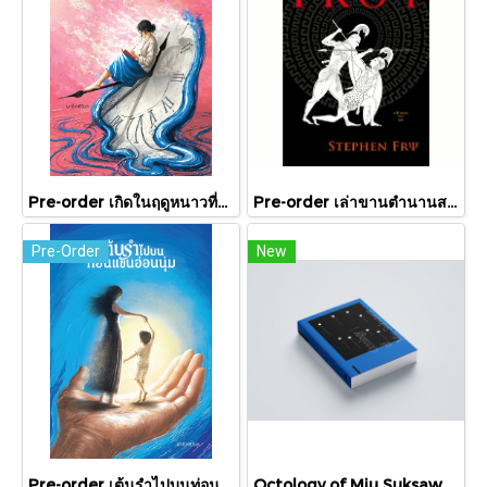
Pre-order เกิดในฤดูหนาวที่แดดส่องถึง / นทธี ศศิวิมล / Pandora Press
Pre-order เล่าขานตำนานสงครามกรุงทรอย Troy / Stephen Fry / อรสิริ พลเดช / สารคดี
Pre-Order
New
Pre-order เต้นรำไปบนท่อนแขนอ่อนนุ่ม / นทธี ศศิวิมล / Pandora Press
Octology of Miu Suksawat / ภู่มณี ศิริพรไพบูลย์ / สำนักพิมพ์ตำหนัก