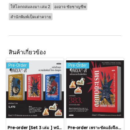
ให้โลกถล่มลงมา เล่ม 2
องอาจ ชัยชาญชีพ
สำนักพิมพ์เป็ดเต่าควาย
สินค้าเกี่ยวข้อง
Pre-Order
Pre-Order
Pre-order [Set 3 เล่ม ] หนังสือชุดความสัมพันธ์ "ไทย-กัมพูชา" / มติชน
Pre-order เพราะขัดแย้งจึงเป็นประวัติศาสตร์ "ไทย-กัมพูชา" กับความสัมพันธ์หวานปนขม / มติชน