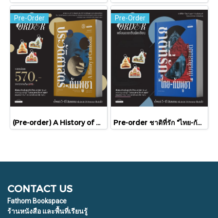
Pre-Order
Pre-Order
(Pre-order) A History of Cambodia ประวัติศาสตร์กัมพูชา (ฉบับปรับปรุงใหม่) / David Chandler / มติชน
Pre-order ชาติที่รัก "ไทย-กัมพูชา" กับเส้นสมมติ / พวงทอง ภวัครพันธุ์ / มติชน
CONTACT US
Fathom Bookspace
ร้านหนังสือ และพื้นที่เรียนรู้