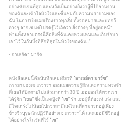
อย่างชัดเจนที่สุด และหวังเป็นอย่างยิ่งว่าผู้ที่ได้อ่านงาน
ของฉันจะเข้าใจหัวใจและชื่นชมกับความพยายามของ
ฉัน ในการเปิดเผยเรื่องราวทุกสิ่ง ทั้งจดหมายและบทกวี
ต่างๆ จากเช แต่โปรดรู้ไว้เถิดว่า สิ่งต่างๆ ที่อยู่ต่อหน้า
ท่านทั้งหลายตรงนี้คือสิ่งที่ฉันเคยหวงแหนและเก็บรักษา
เอาไว้ในก้นบึ้งที่ลึกที่สุดในหัวใจของฉัน...”
- อาเลย์ดา มาร์ช
หนังสือเล่มนี้คือบันทึกเล่มเดียวที่
“อาเลย์ดา มาร์ช”
ภรรยาของเช เกวารา ยอมเผยความรู้สึกและความทรงจำ
ที่เธอได้ปิดตายไปแล้วมากกว่า 30 ปี เธอยอมให้พวกเรา
ได้รู้จัก
“เธอ”
ซึ่งเป็นหญิงที่
“เช”
รัก เธอผู้นี้ต้องเท่ เก่ง และ
มีใจแกร่งไม่น้อยไปกว่าสามีแค่ไหนที่สามารถอยู่เคียง
ข้างวีรบุรุษนักปฏิวัติอย่างเช เกวาราได้ และเธอมีชีวิตอยู่
ได้อย่างไรในวันที่ไร้
“เช”