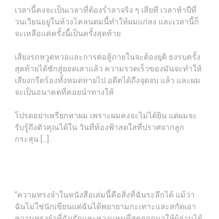
เวลานี้คงจะเป็นเวลาที่ต้องร่ำลาจริง ๆ เสียที เวลาห้าปีที่
วนเวียนอยู่ในห้วงโคลนตมนี้ทําให้ผมแก่ลง และเวลานี้ก็
จะเหลือแค่ครั้งนี้เป็นครั้งสุดท้าย
เสียงรถหวูดหวอและการต่อสู้ภายในจะต้องยุติ ธงรบครั้ง
สุดท้ายได้ชักสู่ยอดเสาแล้ว ความรวดเร็วของมันจะทําให้
เสียงกรีดร้องทั้งหมดหายไป อดีตได้ถึงจุดจบ แล้ว และผม
จะเป็นอนาคตที่คอยนําทางให้
โปรดอย่าเพรียกหาผม เพราะผมคงจะไม่ได้ยิน แต่ผมจะ
รับรู้ถึงตัวคุณได้ใน วันที่ท้องฟ้าสดใสที่ปราศจากลูก
กระสุน [...]
“ความทรงจำในหนังสือเล่มนี้คือสิ่งที่ฉันระลึกได้ แม้ว่า
ฉันไม่ใช่นักเขียนแต่ฉันได้พยายามกะเทาะและสกัดเอา
ความทรงจำที่ฉันรักและหวงแหนที่สุดออกมาให้ผู้อ่านได้