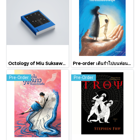
Octology of Miu Suksawat / ภู่มณี ศิริพรไพบูลย์ / สำนักพิมพ์ตำหนัก
Pre-order เต้นรำไปบนท่อนแขนอ่อนนุ่ม / นทธี ศศิวิมล / Pandora Press
Pre-Order
Pre-Order