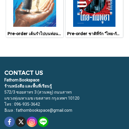
Pre-order เต้นรำไปบนท่อนแขนอ่อนนุ่ม / นทธี ศศิวิมล / Pandora Press
Pre-order ชาติที่รัก "ไทย-กัมพูชา" กับเส้นสมมติ / พวงทอง ภวัครพันธุ์ / มติชน
CONTACT US
Fathom Bookspace
ร้านหนังสือ และพื้นที่เรียนรู้
572/3 ซอยสาทร 3 (สวนพลู) ถนนสาทร
แขวงทุ่งมหาเมฆ เขตสาทร กรุงเทพฯ 10120
โทร : 096-935-3642
อีเมล : fathombookspace@gmail.com