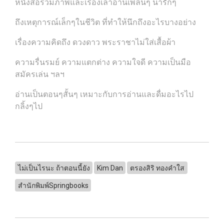
หนังสือรวมภาพและเรื่องเล่าอ่านเพลินๆ น่ารักๆ
ถึงเหตุการณ์เล็กๆในชีวิต ที่ทำให้นึกถึงอะไรบางอย่าง
เรื่องความคิดถึง ดวงดาว พระราชาไม่ใส่เสื้อผ้า
ความรื่นรมย์ ความแตกต่าง ความใจดี ความเป็นมือ
สมัครเล่น ฯลฯ
อ่านเป็นตอนๆสั้นๆ เหมาะกับการอ่านและดื่มอะไรไป
กลิ้งๆไป
ไม่เป็นไรนะ ถ้าตอนนี้ยัง
Kim Dan
ตรองสิริ ทองคำใส
สำนักพิมพ์Springbooks