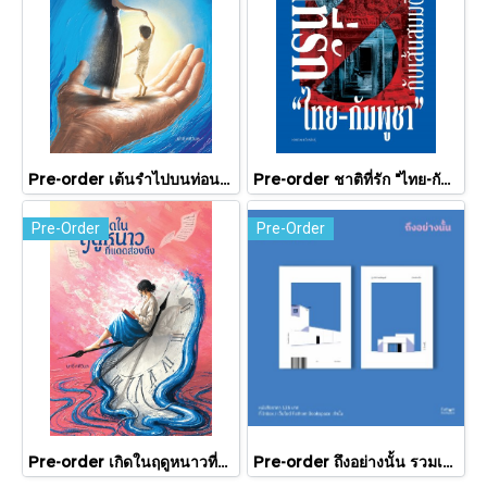
Pre-order เต้นรำไปบนท่อนแขนอ่อนนุ่ม / นทธี ศศิวิมล / Pandora Press
Pre-order ชาติที่รัก "ไทย-กัมพูชา" กับเส้นสมมติ / พวงทอง ภวัครพันธุ์ / มติชน
Pre-Order
Pre-Order
Pre-order เกิดในฤดูหนาวที่แดดส่องถึง / นทธี ศศิวิมล / Pandora Press
Pre-order ถึงอย่างนั้น รวมเรื่องสั้น / ภู่มณี ศิริพรไพบูลย์ / สำนักพิมพ์ตำหนัก