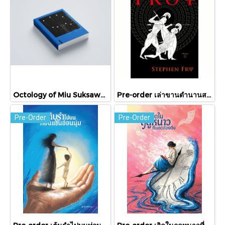
Octology of Miu Suksawat / ภู่มณี ศิริพรไพบูลย์ / สำนักพิมพ์ตำหนัก
Pre-order เล่าขานตำนานสงครามกรุงทรอย Troy / Stephen Fry / อรสิริ พลเดช / สารคดี
Pre-Order
Pre-Order