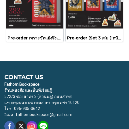
Pre-order เพราะขัดแย้งจึงเป็นประวัติศาสตร์ "ไทย-กัมพูชา" กับความสัมพันธ์หวานปนขม / มติชน
Pre-order [Set 3 เล่ม ] หนังสือชุดความสัมพันธ์ "ไทย-กัมพูชา" / มติชน
CONTACT US
Fathom Bookspace
ร้านหนังสือ และพื้นที่เรียนรู้
572/3 ซอยสาทร 3 (สวนพลู) ถนนสาทร
แขวงทุ่งมหาเมฆ เขตสาทร กรุงเทพฯ 10120
โทร : 096-935-3642
อีเมล : fathombookspace@gmail.com