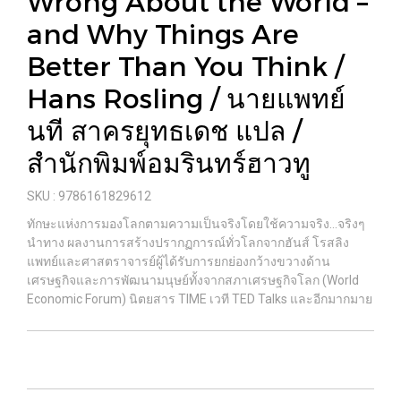
Wrong About the World –
and Why Things Are
Better Than You Think /
Hans Rosling / นายแพทย์
นที สาครยุทธเดช แปล /
สำนักพิมพ์อมรินทร์ฮาวทู
SKU : 9786161829612
ทักษะแห่งการมองโลกตามความเป็นจริงโดยใช้ความจริง…จริงๆ
นำทาง ผลงานการสร้างปรากฏการณ์ทั่วโลกจากฮันส์ โรสลิง
แพทย์และศาสตราจารย์ผู้ได้รับการยกย่องกว้างขวางด้าน
เศรษฐกิจและการพัฒนามนุษย์ทั้งจากสภาเศรษฐกิจโลก (World
Economic Forum) นิตยสาร TIME เวที TED Talks และอีกมากมาย