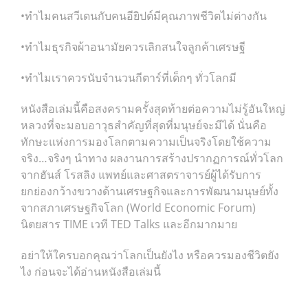
•ทำไมคนสวีเดนกับคนอียิปต์มีคุณภาพชีวิตไม่ต่างกัน
•ทำไมธุรกิจผ้าอนามัยควรเลิกสนใจลูกค้าเศรษฐี
•ทำไมเราควรนับจำนวนกีตาร์ที่เด็กๆ ทั่วโลกมี
หนังสือเล่มนี้คือสงครามครั้งสุดท้ายต่อความไม่รู้อันใหญ่
หลวงที่จะมอบอาวุธสำคัญที่สุดที่มนุษย์จะมีได้ นั่นคือ
ทักษะแห่งการมองโลกตามความเป็นจริงโดยใช้ความ
จริง…จริงๆ นำทาง ผลงานการสร้างปรากฏการณ์ทั่วโลก
จากฮันส์ โรสลิง แพทย์และศาสตราจารย์ผู้ได้รับการ
ยกย่องกว้างขวางด้านเศรษฐกิจและการพัฒนามนุษย์ทั้ง
จากสภาเศรษฐกิจโลก (World Economic Forum)
นิตยสาร TIME เวที TED Talks และอีกมากมาย
อย่าให้ใครบอกคุณว่าโลกเป็นยังไง หรือควรมองชีวิตยัง
ไง ก่อนจะได้อ่านหนังสือเล่มนี้