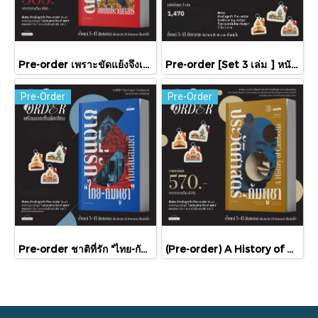
Pre-order เพราะขัดแย้งจึงเป็นประวัติศาสตร์ "ไทย-กัมพูชา" กับความสัมพันธ์หวานปนขม / มติชน
Pre-order [Set 3 เล่ม ] หนังสือชุดความสัมพันธ์ "ไทย-กัมพูชา" / มติชน
Pre-Order
Pre-Order
Pre-order ชาติที่รัก "ไทย-กัมพูชา" กับเส้นสมมติ / พวงทอง ภวัครพันธุ์ / มติชน
(Pre-order) A History of Cambodia ประวัติศาสตร์กัมพูชา (ฉบับปรับปรุงใหม่) / David Chandler / มติชน