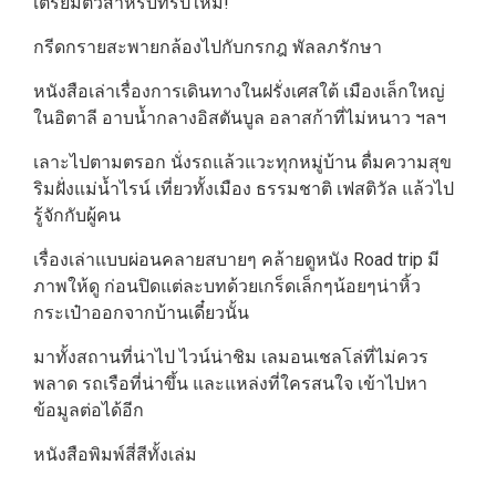
เตรียมตัวสำหรับทริปใหม่!
กรีดกรายสะพายกล้องไปกับกรกฎ พัลลภรักษา
หนังสือเล่าเรื่องการเดินทางในฝรั่งเศสใต้ เมืองเล็กใหญ่
ในอิตาลี อาบน้ำกลางอิสตันบูล อลาสก้าที่ไม่หนาว ฯลฯ
เลาะไปตามตรอก นั่งรถแล้วแวะทุกหมู่บ้าน ดื่มความสุข
ริมฝั่งแม่น้ำไรน์ เที่ยวทั้งเมือง ธรรมชาติ เฟสติวัล แล้วไป
รู้จักกับผู้คน
เรื่องเล่าแบบผ่อนคลายสบายๆ คล้ายดูหนัง Road trip มี
ภาพให้ดู ก่อนปิดแต่ละบทด้วยเกร็ดเล็กๆน้อยๆน่าหิ้ว
กระเป๋าออกจากบ้านเดี๋ยวนั้น
มาทั้งสถานที่น่าไป ไวน์น่าชิม เลมอนเชลโล่ที่ไม่ควร
พลาด รถเรือที่น่าขึ้น และแหล่งที่ใครสนใจ เข้าไปหา
ข้อมูลต่อได้อีก
หนังสือพิมพ์สี่สีทั้งเล่ม