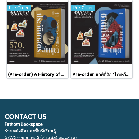
Pre-Order
Pre-Order
(Pre-order) A History of Cambodia ประวัติศาสตร์กัมพูชา (ฉบับปรับปรุงใหม่) / David Chandler / มติชน
Pre-order ชาติที่รัก "ไทย-กัมพูชา" กับเส้นสมมติ / พวงทอง ภวัครพันธุ์ / มติชน
CONTACT US
Fathom Bookspace
ร้านหนังสือ และพื้นที่เรียนรู้
572/3 ซอยสาทร 3 (สวนพลู) ถนนสาทร