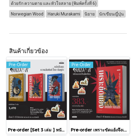
ด้วยรัก ความตาย และหัวใจสลาย (พิมพ์ครั้งที่ 6)
Norwegian Wood
Haruki Murakami
นิยาย
นักเขียนญี่ปุ่น
สินค้าเกี่ยวข้อง
Pre-Order
Pre-Order
Pre-order [Set 3 เล่ม ] หนังสือชุดความสัมพันธ์ "ไทย-กัมพูชา" / มติชน
Pre-order เพราะขัดแย้งจึงเป็นประวัติศาสตร์ "ไทย-กัมพูชา" กับความสัมพันธ์หวานปนขม / มติชน