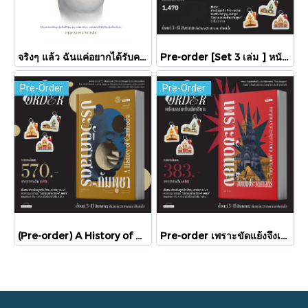
จริงๆ แล้ว ฉันแค่อยากได้รับความรัก / พัคแจยอน / นันท์นิชา / Babymonster
Pre-order [Set 3 เล่ม ] หนังสือชุดความสัมพันธ์ "ไทย-กัมพูชา" / มติชน
Pre-Order
Pre-Order
(Pre-order) A History of Cambodia ประวัติศาสตร์กัมพูชา (ฉบับปรับปรุงใหม่) / David Chandler / มติชน
Pre-order เพราะขัดแย้งจึงเป็นประวัติศาสตร์ "ไทย-กัมพูชา" กับความสัมพันธ์หวานปนขม / มติชน