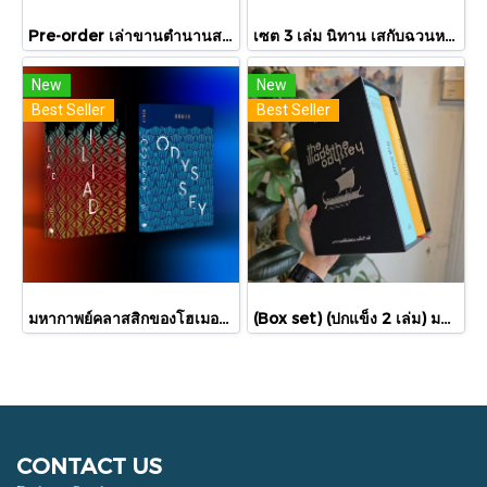
Pre-order เล่าขานตำนานสงครามกรุงทรอย Troy / Stephen Fry / อรสิริ พลเดช / สารคดี
เซต 3 เล่ม นิทาน เสกับฉวนหาบ้านใหม่ + เสผจญภัย + ฉวนผจญภัย / ศรีสุรางค์ พูลทรัพย์ / ขวัญเจ้าเอย
New
New
Best Seller
Best Seller
มหากาพย์คลาสสิกของโฮเมอร์ อีเลียด + โอดิสซีย์ 2 เล่ม Iliad & Odyssey / Homer / ต้นฉบับอังกฤษ: ซามูเอล บัตเลอร์/ผู้แปล ไอริสา ชั้นศิริ / ยิปซี Gypsy
(Box set) (ปกแข็ง 2 เล่ม) มหากาพย์อิเลียดและโอดิสซี The Iliad & The Odyssey (ปกแข็ง 2 เล่ม) / โฮเมอร์ Homer / เวธัส, สุริยฉัตร / ทับหนังสือ
CONTACT US