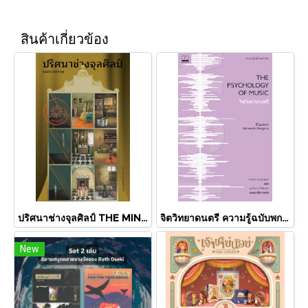
สินค้าเกี่ยวข้อง
ปริศนาช่างจุลศิลป์ THE MINIATURIST / เจสซี เบอร์ตัน (Jessie Burton) / รสวรรณ พึ่งสุจริต / Library House
จิตวิทยาดนตรี ความรู้ฉบับพกพา The Psychology of Music / Elizabeth Hellmu / Bookscape
New