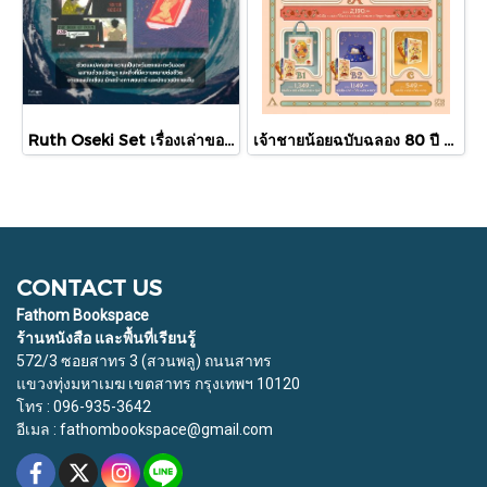
Ruth Oseki Set เรื่องเล่าของกาลขณะ และ หนังสือ / รูปร่าง / ว่างไร้ นิยายโดยรูธ โอเซกิ / กำมะหยี่
เจ้าชายน้อยฉบับฉลอง 80 ปี Design by APOLAR / Le Petit Prince / อ็องตวน เดอ แซ็งเต็กซูเปรี / อ่าน ๑๐๑
CONTACT US
Fathom Bookspace
ร้านหนังสือ และพื้นที่เรียนรู้
572/3 ซอยสาทร 3 (สวนพลู) ถนนสาทร
แขวงทุ่งมหาเมฆ เขตสาทร กรุงเทพฯ 10120
โทร : 096-935-3642
อีเมล : fathombookspace@gmail.com