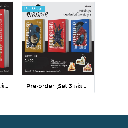
Pre-Order
Pre-order เพราะขัดแย้งจึงเป็นประวัติศาสตร์ "ไทย-กัมพูชา" กับความสัมพันธ์หวานปนขม / มติชน
Pre-order [Set 3 เล่ม ] หนังสือชุดความสัมพันธ์ "ไทย-กัมพูชา" / มติชน