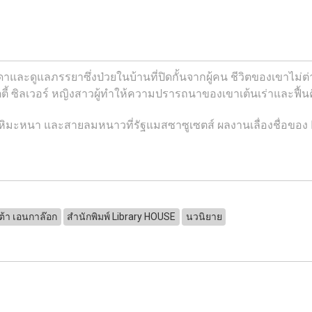
ดาและดูแลภรรยาซึ่งป่วยในบ้านที่ปิดกั้นจากผู้คน ชีวิตของเขาไม่ต
ี้ ซิลเวอร์ หญิงสาวผู้ทำให้ความปรารถนาของเขาเต้นเร่าและฟื้นค
งหิมะหนา และสายลมหนาวที่รัฐแมสซาซูเซตส์ ผลงานเลื่องชื่อของ E
ต้า เอนกาล๊อก
สำนักพิมพ์ Library HOUSE
นวนิยาย