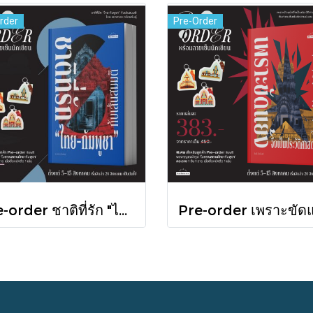
rder
Pre-Order
Pre-order ชาติที่รัก "ไทย-กัมพูชา" กับเส้นสมมติ / พวงทอง ภวัครพันธุ์ / มติชน