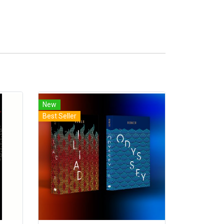
New
Best Seller