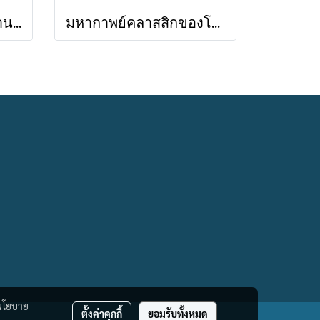
Pre-order เล่าขานตำนานสงครามกรุงทรอย Troy / Stephen Fry / อรสิริ พลเดช / สารคดี
มหากาพย์คลาสสิกของโฮเมอร์ อีเลียด + โอดิสซีย์ 2 เล่ม Iliad & Odyssey / Homer / ต้นฉบับอังกฤษ: ซามูเอล บัตเลอร์/ผู้แปล ไอริสา ชั้นศิริ / ยิปซี Gypsy
นโยบาย
ตั้งค่าคุกกี้
ยอมรับทั้งหมด