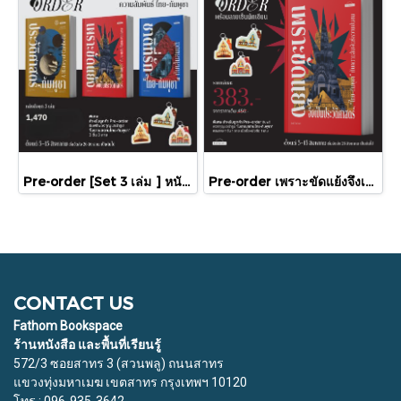
Pre-order [Set 3 เล่ม ] หนังสือชุดความสัมพันธ์ "ไทย-กัมพูชา" / มติชน
Pre-order เพราะขัดแย้งจึงเป็นประวัติศาสตร์ "ไทย-กัมพูชา" กับความสัมพันธ์หวานปนขม / มติชน
CONTACT US
Fathom Bookspace
ร้านหนังสือ และพื้นที่เรียนรู้
572/3 ซอยสาทร 3 (สวนพลู) ถนนสาทร
แขวงทุ่งมหาเมฆ เขตสาทร กรุงเทพฯ 10120
โทร : 096-935-3642