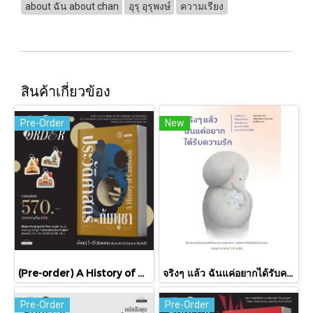
about ฉัน about chan
อุรุ อุรุพงษ์
ความเรียง
สินค้าเกี่ยวข้อง
Pre-Order
New
(Pre-order) A History of Cambodia ประวัติศาสตร์กัมพูชา (ฉบับปรับปรุงใหม่) / David Chandler / มติชน
จริงๆ แล้ว ฉันแค่อยากได้รับความรัก / พัคแจยอน / นันท์นิชา / Babymonster
Pre-Order
Pre-Order