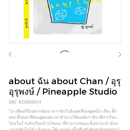
about ฉัน about Chan / อุรุ
อุรุพงษ์ / Pineapple Studio
SKU : BOOK00014
“บางทีผมก็นึกอยากย้อนเวลากลับไปยังยุคเฟื่องฟูยุคนั้น เสียง ติ๊ก
ต่อก ติ๊กต่อก ที่ดังอยู่ตลอดเวลายั่วยวนให้ผมคิดว่ามีนาฬิกาเรือน
ไหนในร้านสักเรือนบ้างไหมนะ ที่สามารถหมุนเข็มทวนแล้วย้อน
เวลากลับไปได้ แล้วผมจะใช้เวลาช่วงนั้นซึมซับกับทุกสิ่งทุกอย่าง”