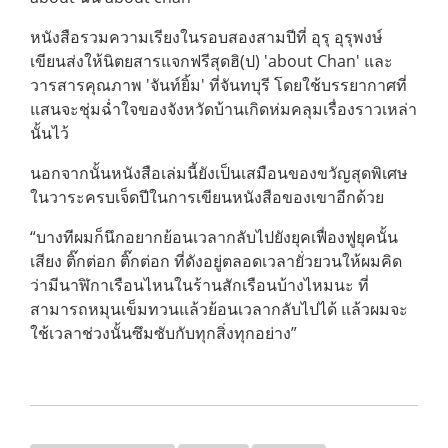
หนังสือรวมความเรียงในรอบสองสามปีที่ อุรุ อุรุพงษ์
เขียนส่งให้นิตยสารแจกฟรีสุดฮิ(ป) 'about Chan' และ
วารสารคุณภาพ 'จันท์ยิ้ม' ที่จันทบุรี โดยใช้บรรยากาศที่
แสนจะชุ่มฉ่ำใจของจังหวัดบ้านเกิดห่มคลุมเรื่องราวเหล่า
นั้นไว้
นอกจากนั้นหนังสือเล่มนี้ยังเป็นเสมือนของขวัญสุดพิเศษ
ในวาระครบเจ็ดปีในการเขียนหนังสือของเขาอีกด้วย
“บางทีผมก็นึกอยากย้อนเวลากลับไปยังยุคเฟื่องฟูยุคนั้น
เสียง ติ๊กต่อก ติ๊กต่อก ที่ดังอยู่ตลอดเวลายั่วยวนให้ผมคิด
ว่ามีนาฬิกาเรือนไหนในร้านสักเรือนบ้างไหมนะ ที่
สามารถหมุนเข็มทวนแล้วย้อนเวลากลับไปได้ แล้วผมจะ
ใช้เวลาช่วงนั้นซึมซับกับทุกสิ่งทุกอย่าง”