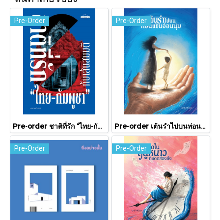
Pre-Order
Pre-Order
Pre-order ชาติที่รัก "ไทย-กัมพูชา" กับเส้นสมมติ / พวงทอง ภวัครพันธุ์ / มติชน
Pre-order เต้นรำไปบนท่อนแขนอ่อนนุ่ม / นทธี ศศิวิมล / Pandora Press
Pre-Order
Pre-Order