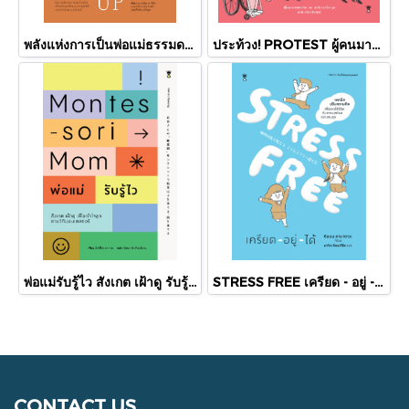
พลังแห่งการเป็นพ่อแม่ธรรมดา ที่มีอยู่จริง The Power of Showing Up / นพ.แดเนียล เจ. ซีเกิล และดร.ทีน่า / Sandclock Book
ประท้วง! PROTEST ผู้คนมารวมตัวกันเพื่อเปลี่ยนแปลงโลกได้อย่างไร /อลิซ,เอมิลี ฮาเวิร์ท-บูท/ SandClock
พ่อแม่รับรู้ไว สังเกต เฝ้าดู รับรู้เพื่อเข้าใจลูก ตามวิถีมอนเตสซอรี Montesori Mom / อัตสึโกะ ซาการะ / ณิชยา รักเกียรติงาม / SandClock Books
STRESS FREE เครียด - อยู่ - ได้ / ชิออน คาบาซาวะ / อาคิรา รัตนาภิรัต / SandClock Books
CONTACT US