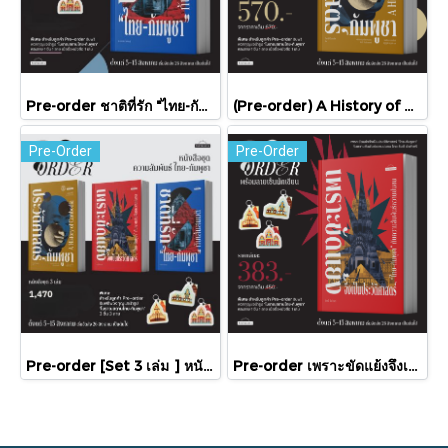
Pre-order ชาติที่รัก "ไทย-กัมพูชา" กับเส้นสมมติ / พวงทอง ภวัครพันธุ์ / มติชน
(Pre-order) A History of Cambodia ประวัติศาสตร์กัมพูชา (ฉบับปรับปรุงใหม่) / David Chandler / มติชน
Pre-Order
Pre-Order
Pre-order [Set 3 เล่ม ] หนังสือชุดความสัมพันธ์ "ไทย-กัมพูชา" / มติชน
Pre-order เพราะขัดแย้งจึงเป็นประวัติศาสตร์ "ไทย-กัมพูชา" กับความสัมพันธ์หวานปนขม / มติชน