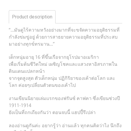
Product description
“...มันดูไร้ความหวังอย่างมากที่จะขจัดความอยุติธรรมที่
กำลังข่มขู่อยู่ ด้วยการสาธยายความอยุติธรรมที่ประสบ
มาอย่างทุกข์ทรมาน...”
เด็กหนุ่มอายุ 16 ที่ขึ้นเรือจากยุโรปมาอเมริกา
เพื่อเริ่มต้นชีวิตใหม่ เผชิญโชคและแสวงหาอิสรภาพใน
ดินแดนแปลกหน้า
จากจุดสูงสุด ตัวเด็กหนุ่ม ปฏิกิริยาของเค้าต่อโลก และ
โลก ค่อยๆเปลี่ยนตัวตนของเค้าไป
งานเขียนนิยายเล่มแรกของฟรันซ์ คาฟคา ซึ่งเขียนช่วงปี
1911-1914
ยังเป็นที่ถกเถียงกันว่า ตอนจบนี้ แฮปปี้รึเปล่า
ลองอ่านดูกันค่ะ อยากรู้ว่า อ่านแล้ว ทุกคนคิดว่าไง นึกถึง