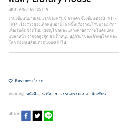
SKU : 9786168123119
งานเขียนนิยายเล่มแรกของฟรันซ์ คาฟคา ซึ่งเขียนช่วงปี 1911-
1914 เรื่องราวของเด็กหนุ่มอายุ 16 ที่ขึ้นเรือจากยุโรปมาอเมริกา
เพื่อเริ่มต้นชีวิตใหม่ เผชิญโชคและแสวงหาอิสรภาพในดินแดน
แปลกหน้า จากจุดสูงสุด ตัวเด็กหนุ่ม ปฏิกิริยาของเค้าต่อโลก และ
โลก ค่อยๆเปลี่ยนตัวตนของเค้าไป
เพิ่มรายการโปรด
หมวดหมู่ :
หนังสือ
,
นวนิยาย
,
วรรณกรรมแปล
,
นักเขียน
Share