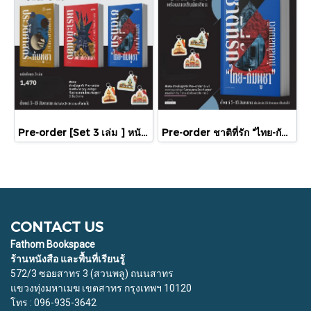
Pre-order [Set 3 เล่ม ] หนังสือชุดความสัมพันธ์ "ไทย-กัมพูชา" / มติชน
Pre-order ชาติที่รัก "ไทย-กัมพูชา" กับเส้นสมมติ / พวงทอง ภวัครพันธุ์ / มติชน
CONTACT US
Fathom Bookspace
ร้านหนังสือ และพื้นที่เรียนรู้
572/3 ซอยสาทร 3 (สวนพลู) ถนนสาทร
แขวงทุ่งมหาเมฆ เขตสาทร กรุงเทพฯ 10120
โทร : 096-935-3642