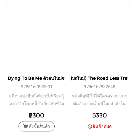
Dying To Be Me ตัวตนใหม่จากลมหายใจสุดท้าย / Anita Moorjani / 
(ปกใหม่) The Road Less Traveled
9786167832531
9786167832548
อนีตาแบ่งปันสิ่งที่เธอได้เรียนรู้
หนังสือที่มีไว้ให้ใคร่ครวญ และ
จาก “อีกโลกหนึ่ง” เกี่ยวกับชีวิต
ดื่มด่ำอย่างเต็มที่โดยลำพังใน
ว่าเราจะใช้ความเข้าใจเหล่านี้
ความสงบเงียบ
฿300
฿330
ให้เป็นประโยชน์กับชีวิตได้
สั่งซื้อสินค้า
อย่างไร
สินค้าหมด