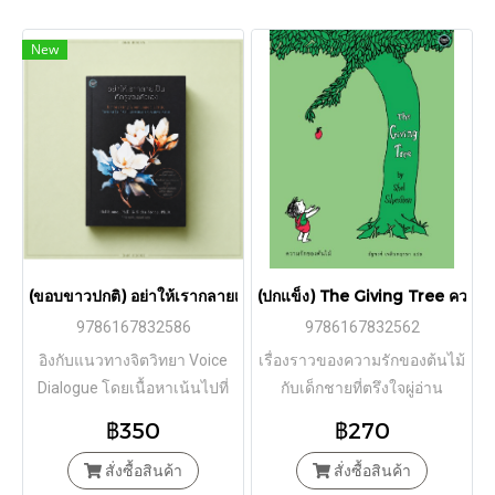
New
(ขอบขาวปกติ) อย่าให้เรากลายเป็นศัตรูของตัวเอง Embracing Your
(ปกแข็ง) The Giving Tree ความรั
9786167832586
9786167832562
อิงกับแนวทางจิตวิทยา Voice
เรื่องราวของความรักของต้นไม้
Dialogue โดยเนื้อหาเน้นไปที่
กับเด็กชายที่ตรึงใจผู่อ่าน
หนึ่งใน “ตัวตน” ที่โดดเด่นที่สุด
มากมาย
฿350
฿270
ของศาสตร์นี้ The Inner Critic
สั่งซื้อสินค้า
สั่งซื้อสินค้า