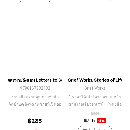
จดหมายถึงแซม Letters to Sam / Daniel Gottlieb เขียน
Grief Works: Stories of Life, 
9786167832432
Grief Works
งานเขียนจากคุณตา ดร.นัก
"เราจะได้เข้าใจว่า ความเศร้า
จิตบำบัด ถึงหลานชายที่เป็นออ
สามารถเยียวยาเรา" _ “หนังสือ
ทิซึม บทเรียนใคร่ครวญถึง
ที่กระทบความรู้สึกอย่างลึกซึ้ง
฿333
ความเป็นมนุษย์
โดยนักเล่าเรื่องที่ไม่ธรรมดา จู
฿285
฿316
-5%
เลีย ซามูเอล บรรยายเรื่องราว