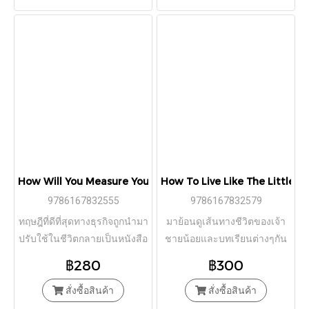
How Will You Measure Your Life? อ่านเกมชีวิตให้ขาด / Clayton
How To Live Like The Little Prin
9786167832555
9786167832579
ทฤษฎีที่ดีที่สุดทางธุรกิจถูกนำมา
มาย้อนดูเส้นทางชีวิตของเจ้า
ปรับใช้ในชีวิตกลายเป็นหนังสือ
ชายน้อยและบทเรียนต่างๆกัน
เล่มนี้
฿280
฿300
สั่งซื้อสินค้า
สั่งซื้อสินค้า