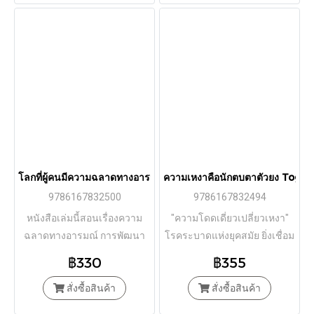
โลกที่ผู้คนมีความฉลาดทางอารมณ์ Permission to Feel / Marc Br
ความเหงาคือนักตบตาตัวยง Toget
9786167832500
9786167832494
หนังสือเล่มนี้สอนเรื่องความ
"ความโดดเดี่ยวเปลี่ยวเหงา"
ฉลาดทางอารมณ์ การพัฒนา
โรคระบาดแห่งยุคสมัย ยิ่งเชื่อม
ทักษะทางอารมณ์ เพื่อให้เรา
ต่อยิ่งอ้างว้าง “บางคนไม่
฿330
฿355
กลายเป็น “นักวิทยาศาสตร์ทาง
ตระหนักด้วยซ้ำว่าที่ตนรู้สึกอยู่
อารมณ์” ในการใช้ชีวิต
สั่งซื้อสินค้า
นั้นคือความเหงา”
สั่งซื้อสินค้า