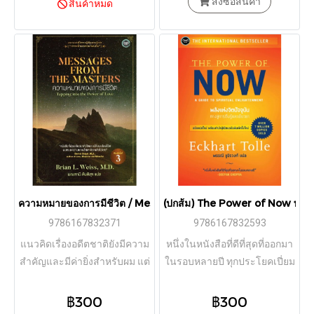
สั่งซื้อสินค้า
สินค้าหมด
ความสูญเสีย ด้วยความละเอียด
อ่อนอย่างมาก และให้ความ
เข้าใจทางจิตวิทยาที่น่าสนใจยิ่ง
ให้มุมมองสำคัญแก่ผู้ที่โศกเศร้า
หรือผู้ที่ต้องการปลอบโยนผู้สูญ
เสีย”
ความหมายของการมีชีวิต / Messages from the Masters : Tappin
(ปกส้ม) The Power of Now พลังแห่ง
9786167832371
9786167832593
แนวคิดเรื่องอดีตชาติยังมีความ
หนึ่งในหนังสือที่ดีที่สุดที่ออกมา
สำคัญและมีค่ายิ่งสำหรับผม แต่
ในรอบหลายปี ทุกประโยคเปี่ยม
การทำความเข้าใจและใช้ชีวิต
ด้วยความจริงเเละพลัง
ด้วยความรัก ความสุข และ
฿300
฿300