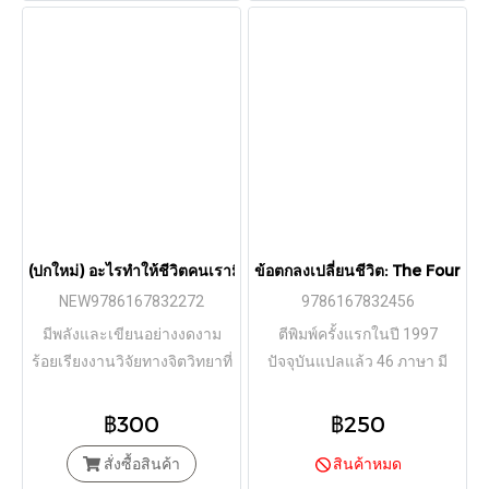
(ปกใหม่) อะไรทำให้ชีวิตคนเรามีความหมาย: The Power of meanin
ข้อตกลงเปลี่ยนชีวิต: The Four 
NEW9786167832272
9786167832456
มีพลังและเขียนอย่างงดงาม
ตีพิมพ์ครั้งแรกในปี 1997
ร้อยเรียงงานวิจัยทางจิตวิทยาที่
ปัจจุบันแปลแล้ว 46 ภาษา มี
ทันสมัย เรื่องเล่าชีวิตผู้คนที่
ยอดขายกว่า 10 ล้านเล่ม
กระทบใจ รวมถึงความเข้าใจ
฿300
฿250
อันลุ่มลึกจากงานวรรณกรรมที่
สั่งซื้อสินค้า
สินค้าหมด
ยิ่งใหญ่ เข้าเป็นเนื้อเดียวกัน