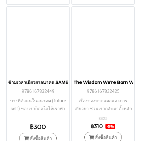
ข้ามเวลาเยียวยาอนาคต SAME SOUL, MANY BODIES / Brian L. 
The Wisdom We're Born With ปัญญ
9786167832449
9786167832425
บางทีตัวตนในอนาคต (future
เรื่องของบาดแผลและการ
self) ของเราก็ดลใจให้เราทำ
เยียวยา ชวนเรากลับมาตั้งหลัก
บางสิ่งบางอย่าง และเตือนไม่ให้
แล้วค้นพบบางสิ่งในตัวเองอีก
฿325
เราทำอะไรบางอย่าง
ครั้ง
฿300
฿310
-5%
สั่งซื้อสินค้า
สั่งซื้อสินค้า